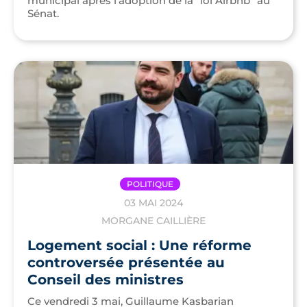
municipal après l’adoption de la “loi Airbnb” au
Sénat.
POLITIQUE
03 MAI 2024
MORGANE CAILLIÈRE
Logement social : Une réforme
controversée présentée au
Conseil des ministres
Ce vendredi 3 mai, Guillaume Kasbarian