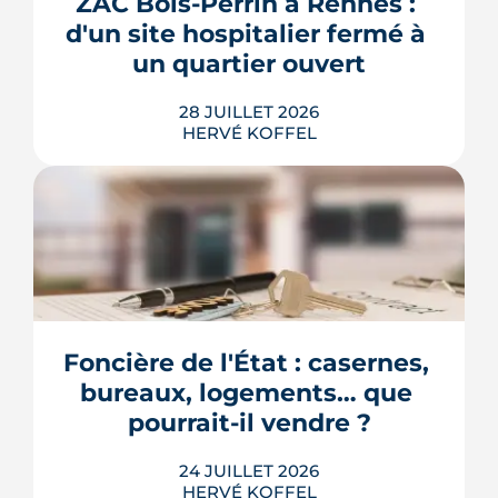
ZAC Bois-Perrin à Rennes : 
passe en revue les cas où le permis
d'un site hospitalier fermé à 
s'impose, le dépôt en ligne et les délai...
un quartier ouvert
LIRE L'ARTICLE
28 JUILLET 2026
HERVÉ KOFFEL
Longtemps clos derrière les murs de
l'hôpital Guillaume-Régnier, le Bois-
Perrin s'ouvre enfin sur la ville. La
crèche en paille lance un chantier qui
redessinera tout un pan du quartier
Foncière de l'État : casernes, 
Jeanne-d'Arc jusqu'en 2030.
bureaux, logements… que 
LIRE L'ARTICLE
pourrait-il vendre ?
24 JUILLET 2026
HERVÉ KOFFEL