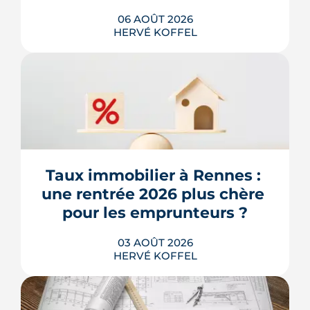
06 AOÛT 2026
HERVÉ KOFFEL
Après un printemps d'annonces,
l'automne 2026 sera l'heure de vérité
pour le logement. Trois dossiers
parlementaires, du projet de loi
Relance au budget 2027, vont dire ce
qui devient vraiment applicable pour
Taux immobilier à Rennes : 
les propriétaires, les bailleurs et les
une rentrée 2026 plus chère 
acheteurs.
pour les emprunteurs ?
LIRE L'ARTICLE
03 AOÛT 2026
HERVÉ KOFFEL