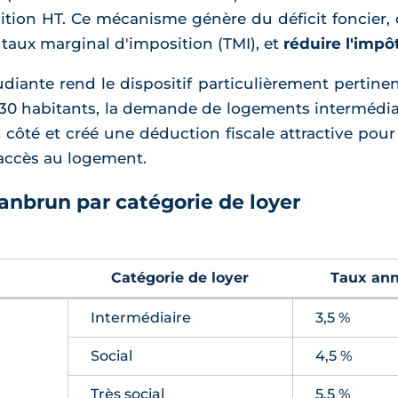
ition HT. Ce mécanisme génère du déficit foncier, 
n taux marginal d'imposition (TMI), et
réduire l'impô
udiante rend le dispositif particulièrement pertine
830 habitants, la demande de logements intermédiair
ôté et créé une déduction fiscale attractive pour le
 accès au logement.
nbrun par catégorie de loyer
Catégorie de loyer
Taux ann
Intermédiaire
3,5 %
Social
4,5 %
Très social
5,5 %