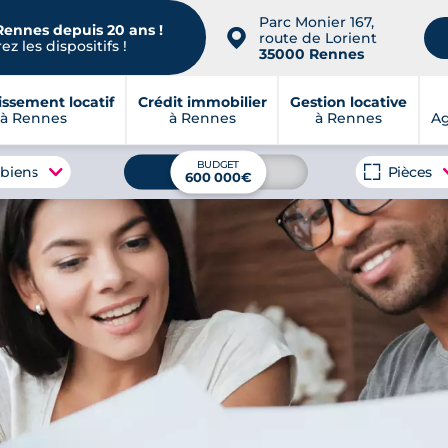
Parc Monier 167,
Rennes depuis 20 ans !
📍
route de Lorient
z les dispositifs !
35000 Rennes
issement locatif
Crédit immobilier
Gestion locative
à Rennes
à Rennes
à Rennes
A
BUDGET
 biens
Pièces
600 000€