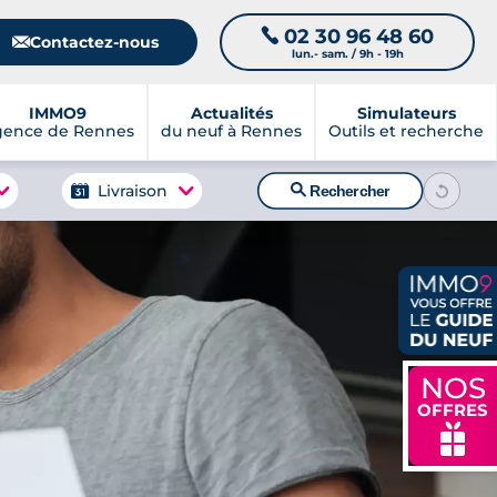
02 30 96 48 60
📞
📧
Contactez-nous
lun.- sam. / 9h - 19h
IMMO9
Actualités
Simulateurs
gence de Rennes
du neuf à Rennes
Outils et recherche
🔍
Livraison
Rechercher
NOS
OFFRES
🎁