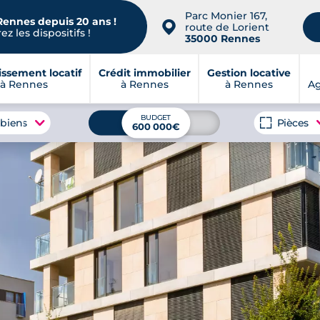
Parc Monier 167,
Rennes depuis 20 ans !
📍
route de Lorient
z les dispositifs !
35000 Rennes
issement locatif
Crédit immobilier
Gestion locative
à Rennes
à Rennes
à Rennes
A
BUDGET
 biens
Pièces
600 000€