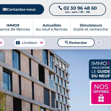
02 30 96 48 60
📞
📧
Contactez-nous
lun.- sam. / 9h - 19h
IMMO9
Actualités
Simulateurs
gence de Rennes
du neuf à Rennes
Outils et recherche
🔍
Livraison
Rechercher
NOS
OFFRES
🎁