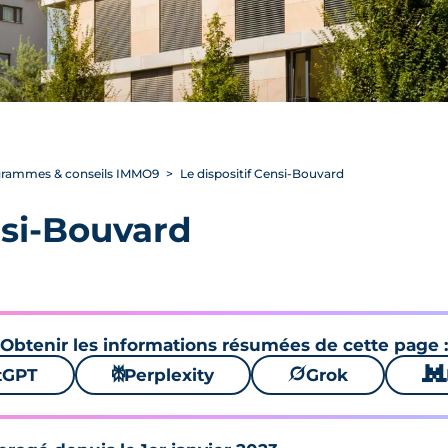
rogrammes & conseils IMMO9
Le dispositif Censi-Bouvard
nsi-Bouvard
Obtenir les informations résumées de cette page :
tGPT
⚙
Perplexity
🪐
Grok
🐱