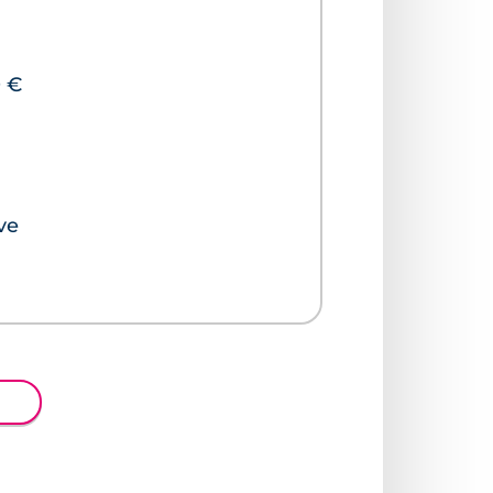
0 €
ve
9