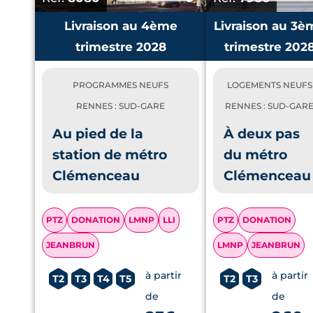
Livraison au 4ème
Livraison au 3è
trimestre 2028
trimestre 202
PROGRAMMES NEUFS
LOGEMENTS NEUFS
RENNES : SUD-GARE
RENNES : SUD-GAR
Au pied de la
À deux pas
station de métro
du métro
Clémenceau
Clémenceau
PTZ
DONATION
LMNP
LLI
PTZ
DONATION
JEANBRUN
LMNP
JEANBRUN
à partir
à partir
T2
T3
T4
T5
T2
T3
de
de