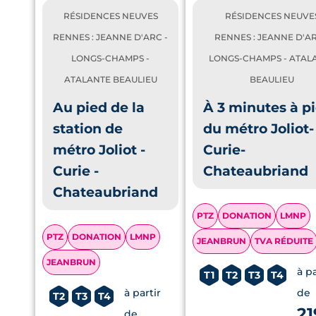
RÉSIDENCES NEUVES
RÉSIDENCES NEUVE
RENNES : JEANNE D'ARC -
RENNES : JEANNE D'AR
LONGS-CHAMPS -
LONGS-CHAMPS - ATAL
ATALANTE BEAULIEU
BEAULIEU
Au pied de la
À 3 minutes à p
station de
du métro Joliot-
métro Joliot -
Curie-
Curie -
Chateaubriand
Chateaubriand
PTZ
DONATION
LMNP
PTZ
DONATION
LMNP
JEANBRUN
TVA RÉDUITE
JEANBRUN
à pa
T1
T2
T3
T4
à partir
de
T2
T3
T4
21
de