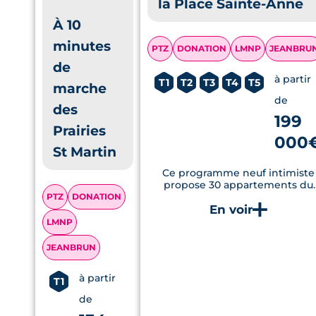
la Place Sainte-Anne
À 10
minutes
PTZ
DONATION
LMNP
JEANBRU
de
à partir
T1
T2
T3
T4
T5
marche
de
des
199
Prairies
000
St Martin
Ce programme neuf intimiste
propose 30 appartements du
PTZ
DONATION
studio au 5 pièces, avec espace
extérieurs à la vue imprenable s
l’environnement verdoyant et l
LMNP
berges du canal d’Ille-et-Rance
JEANBRUN
à partir
T1
de