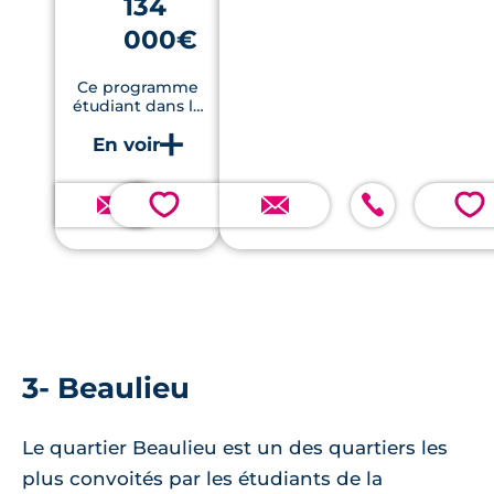
134
000€
Ce programme
étudiant dans le
quartier nord-
saint-Martin est
situé à 13 minutes
de marche du
métro et 20 de
💗
💗
l’hyper centre.
3- Beaulieu
Le quartier Beaulieu est un des quartiers les
plus convoités par les étudiants de la