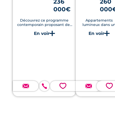
236
260
000€
000
Découvrez ce programme
Appartements
contemporain proposant des
lumineux dans u
typologies variées, idéalement
emplacement centr
situé à Rennes
proche des
transports,
commerces et
services.
💗
💗