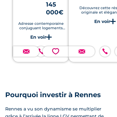
145
Découvrez cette ré
000€
originale et éléga
logements lumine
confortables
Adresse contemporaine
conjuguant logements
lumineux, extérieurs
privatifs et performance
énergétique dans un
secteur rennais bien
connecté.
💗
Pourquoi investir à Rennes
Rennes a vu son dynamisme se multiplier
grâce à l’arrivée la ligne LGV permettant de