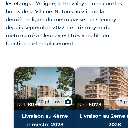
les étangs d’Apigné, la Prevalaye ou encore les
bords de la Vilaine. Notons aussi que la
deuxième ligne du métro passe par Cleunay
depuis septembre 2022. Le prix moyen du
mètre carré à Cleunay est très variable en
fonction de l'emplacement.
10 photos
📷
12 p
Réf.
8088
Réf.
8078
Livraison au 4ème
Livraison au 2ème 
trimestre 2028
2028