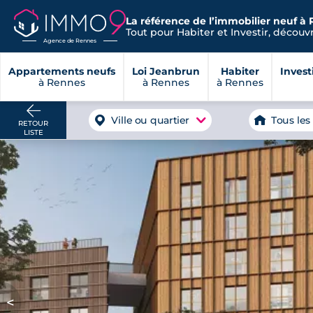
La référence de l’immobilier neuf à 
Tout pour Habiter et Investir, découvre
Agence de Rennes
Appartements neufs
Loi Jeanbrun
Habiter
Invest
à Rennes
à Rennes
à Rennes
Ville ou quartier
Tous les
RETOUR
LISTE
<