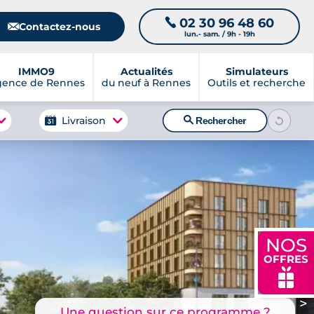
02 30 96 48 60
📞
📧
Contactez-nous
lun.- sam. / 9h - 19h
IMMO9
Actualités
Simulateurs
gence de Rennes
du neuf à Rennes
Outils et recherche
🔍
Livraison
Rechercher
NOS
OFFRES
🎁
>
Une question sur ce programme ?