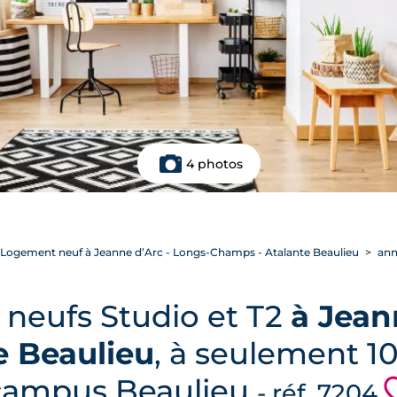
4 photos
Logement neuf à Jeanne d’Arc - Longs-Champs - Atalante Beaulieu
ann
neufs Studio et T2
à Jean
e Beaulieu
, à seulement 1
campus Beaulieu
- réf. 7204