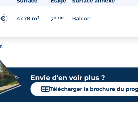
Surface
Étage
Surface annexe
ème
 €
47.78 m²
Balcon
2
s.
Envie d'en voir plus ?
📖
Télécharger la brochure du pr