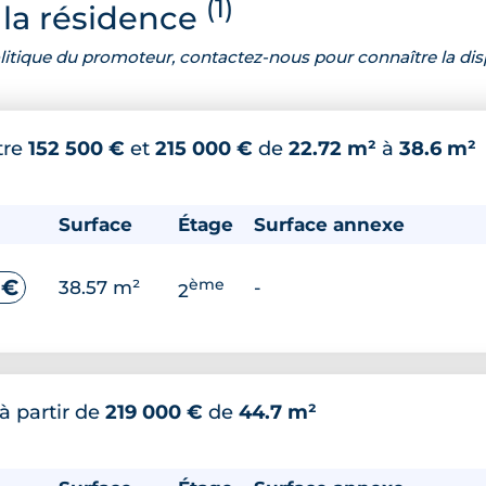
(1)
la résidence
 politique du promoteur, contactez-nous pour connaître la dis
tre
152 500 €
et
215 000 €
de
22.72 m²
à
38.6 m²
Surface
Étage
Surface annexe
ème
 €
38.57 m²
-
2
à partir de
219 000 €
de
44.7 m²