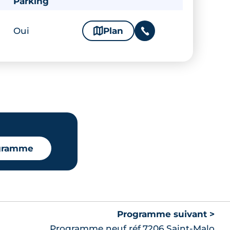
Parking
Oui
🗞
Plan
📞
ogramme
Programme suivant >
Programme neuf réf.7206 Saint-Malo