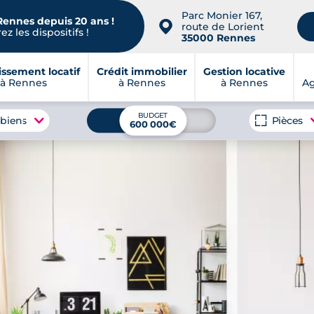
Parc Monier 167,
Rennes depuis 20 ans !
📍
route de Lorient
z les dispositifs !
35000 Rennes
issement locatif
Crédit immobilier
Gestion locative
à Rennes
à Rennes
à Rennes
A
BUDGET
 biens
Pièces
600 000€