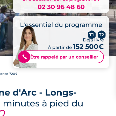
02 30 96 48 60
L'essentiel du programme
T1
T2
Déjà livré
152 500€
À partir de
Être rappelé par un conseiller
📞
once-7204
ne d'Arc - Longs-
0 minutes à pied du
💗