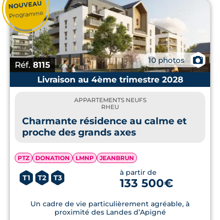
AG2COM.
📷
10 photos
Réf.
8115
Livraison au 4ème trimestre 2028
APPARTEMENTS NEUFS
RHEU
Charmante résidence au calme et
proche des grands axes
PTZ
DONATION
LMNP
JEANBRUN
à partir de
T1
T2
T3
133 500€
Un cadre de vie particulièrement agréable, à
proximité des Landes d’Apigné