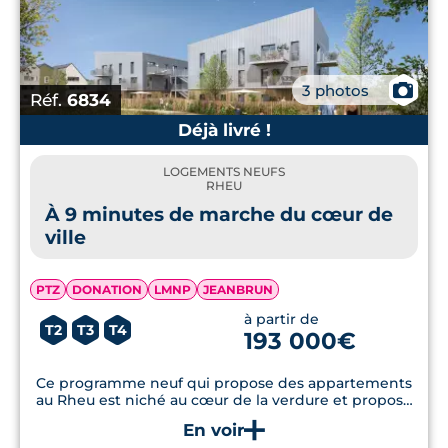
📷
3 photos
Réf.
6834
Déjà livré !
LOGEMENTS NEUFS
RHEU
À 9 minutes de marche du cœur de
ville
PTZ
DONATION
LMNP
JEANBRUN
à partir de
T2
T3
T4
193 000€
Ce programme neuf qui propose des appartements
au Rheu est niché au cœur de la verdure et propose
des appartements lumineux aux dernières normes
d’isolation thermique et phonique.