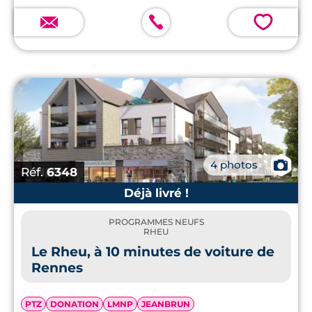
💗
📷
4 photos
Réf.
6348
Déjà livré !
PROGRAMMES NEUFS
RHEU
Le Rheu, à 10 minutes de voiture de
Rennes
PTZ
DONATION
LMNP
JEANBRUN