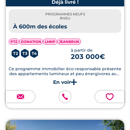
Déjà livré !
PROGRAMMES NEUFS
RHEU
À 600m des écoles
PTZ
DONATION
LMNP
JEANBRUN
à partir de
T2
T3
T4
203 000€
Ce programme immobilier éco-responsable présente
des appartements lumineux et peu énergivores avec
terrasses et jardins privés.
💗