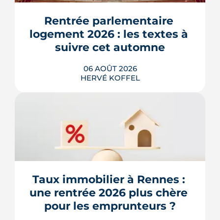
Rentrée parlementaire 
logement 2026 : les textes à 
suivre cet automne
06 AOÛT 2026
HERVÉ KOFFEL
Après un printemps d'annonces,
l'automne 2026 sera l'heure de vérité
pour le logement. Trois dossiers
parlementaires, du projet de loi
Relance au budget 2027, vont dire ce
qui devient vraiment applicable pour
Taux immobilier à Rennes : 
les propriétaires, les bailleurs et les
une rentrée 2026 plus chère 
acheteurs.
pour les emprunteurs ?
LIRE L'ARTICLE