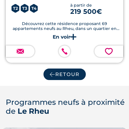
à partir de
T2
T3
T4
219 500€
Découvrez cette résidence proposant 69
appartements neufs au Rheu, dans un quartier en
pleine expansion à seulement 10 minutes de Rennes
💗
RETOUR
Programmes neufs à proximité
de
Le Rheu