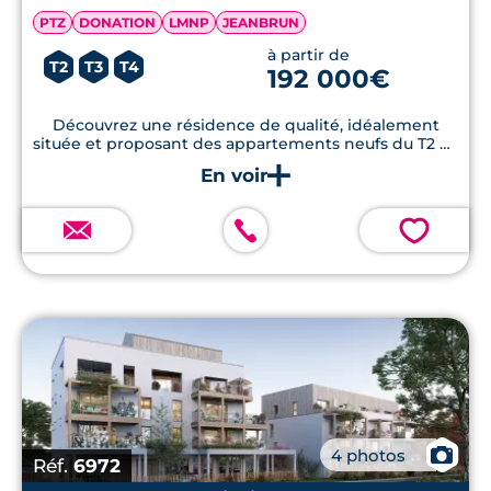
PTZ
DONATION
LMNP
JEANBRUN
à partir de
T2
T3
T4
192 000€
Découvrez une résidence de qualité, idéalement
située et proposant des appartements neufs du T2 au
T4, pour un confort de vie optimal.
💗
📷
4 photos
Réf.
6972