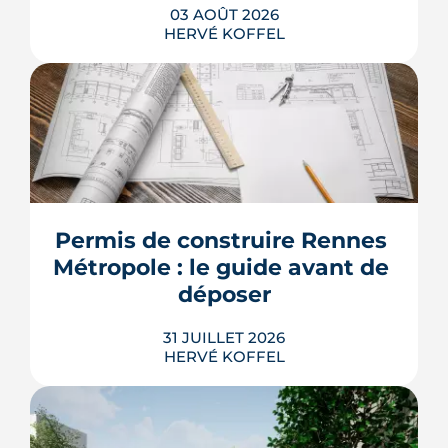
03 AOÛT 2026
HERVÉ KOFFEL
Les taux de crédit se sont stabilisés cet
été, mais au-dessus de leur niveau du
printemps. À Rennes, la hausse des prix
et la remontée de la dette française
resserrent le budget des acheteurs à la
Permis de construire Rennes 
rentrée 2026.
Métropole : le guide avant de 
LIRE L'ARTICLE
déposer
31 JUILLET 2026
HERVÉ KOFFEL