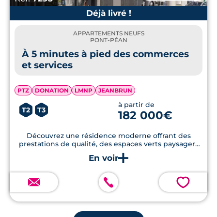
Déjà livré !
APPARTEMENTS NEUFS
PONT-PÉAN
À 5 minutes à pied des commerces
et services
PTZ
DONATION
LMNP
JEANBRUN
à partir de
T2
T3
182 000€
Découvrez une résidence moderne offrant des
prestations de qualité, des espaces verts paysagers
et des jardins privatifs, le tout dans un emplacement
privilégié.
💗