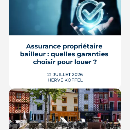
Le Parlement a adopté le 21 juillet 2026
la création d'une foncière chargée de
gérer une partie des bâtiments publics,
mais le Conseil constitutionnel doit
encore se prononcer. Casernes,
bureaux et logements de fonction
Assurance propriétaire 
pourraient à terme changer de mains,
bailleur : quelles garanties 
sans que la liste ni le calendrier s...
choisir pour louer ?
LIRE L'ARTICLE
21 JUILLET 2026
HERVÉ KOFFEL
Louer, c'est aussi assurer. Entre
l'obligation légale, les garanties utiles
et les options commerciales, ce guide