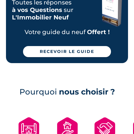
Toutes les réponses
Programmes neufs Bain-de-Bretagne (1)
à vos Questions
sur
Programmes neufs Bréal-sous-Montfort
L'Immobilier Neuf
(1)
Programmes neufs Brécé (1)
Votre guide du neuf
Offert !
Programmes neufs Chevaigné (1)
Programmes neufs Montgermont (1)
RECEVOIR LE GUIDE
Programmes neufs Saint-Aubin-
d'Aubigné (1)
Programmes neufs Saint-Gilles (1)
Pourquoi
nous choisir ?
🗺
🏘
🤝