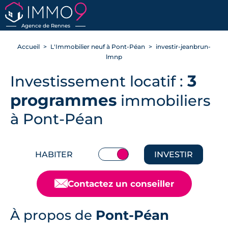
RETOUR
Agence de Rennes
Accueil
L'Immobilier neuf à Pont-Péan
investir-jeanbrun-
lmnp
3
Investissement locatif :
programmes
immobiliers
à Pont-Péan
HABITER
INVESTIR
📧
Contactez un conseiller
À propos de
Pont-Péan