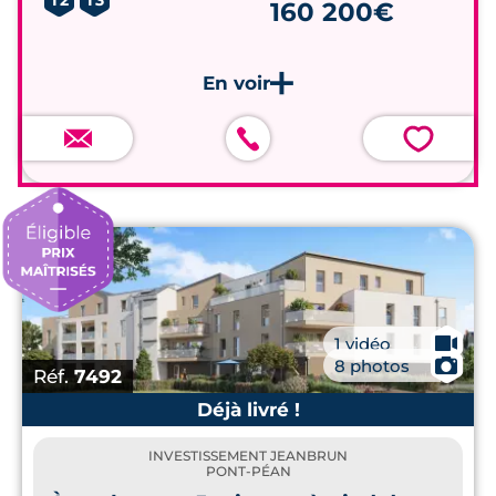
T2
T3
160 200€
💗
🎥
1 vidéo
📷
8 photos
Réf.
7492
Déjà livré !
INVESTISSEMENT JEANBRUN
PONT-PÉAN