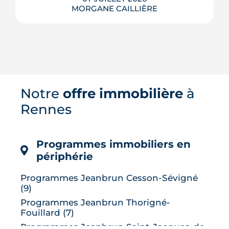
MORGANE CAILLIÈRE
Le confort d'été devient un vrai critère
Notre
offre immobilière
à
de valeur immobilière. Plus-value
possible, risque de décote, limites du
Rennes
DPE, atout du neuf : ce qu'il faut savoir
avant d'acheter ou de revendre.
LIRE L'ARTICLE
Programmes immobiliers en
périphérie
Programmes Jeanbrun Cesson-Sévigné
(9)
Programmes Jeanbrun Thorigné-
Fouillard (7)
Programmes Jeanbrun Saint-Jacques-de-