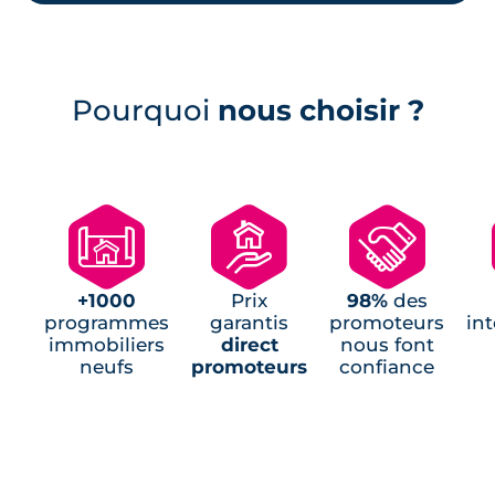
Programmes neufs Montgermont (1)
Programmes neufs Saint-Aubin-
d'Aubigné (1)
Pourquoi
nous choisir ?
Programmes Jeanbrun Saint-Gilles (1)
🗺
🏘
🤝
+1000
Prix
98%
des
programmes
garantis
promoteurs
in
immobiliers
direct
nous font
neufs
promoteurs
confiance