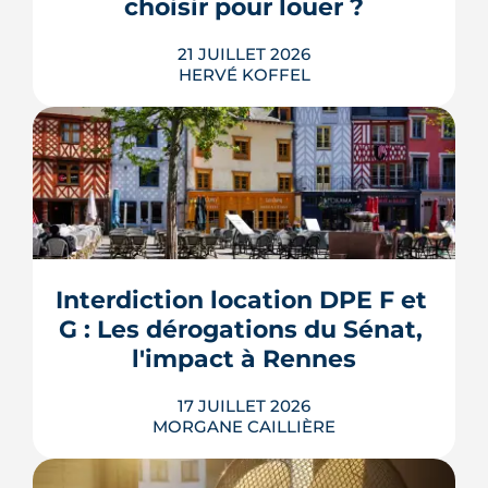
choisir pour louer ?
LIRE L'ARTICLE
21 JUILLET 2026
HERVÉ KOFFEL
Louer, c'est aussi assurer. Entre
l'obligation légale, les garanties utiles
et les options commerciales, ce guide
aide le bailleur rennais à couvrir son
Interdiction location DPE F et 
bien sans payer pour rien.
G : Les dérogations du Sénat, 
LIRE L'ARTICLE
l'impact à Rennes
17 JUILLET 2026
MORGANE CAILLIÈRE