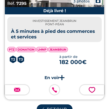
📷
3 photos
Réf.
7295
Déjà livré !
INVESTISSEMENT JEANBRUN
PONT-PÉAN
À 5 minutes à pied des commerces
et services
PTZ
DONATION
LMNP
JEANBRUN
à partir de
T2
T3
182 000€
💗