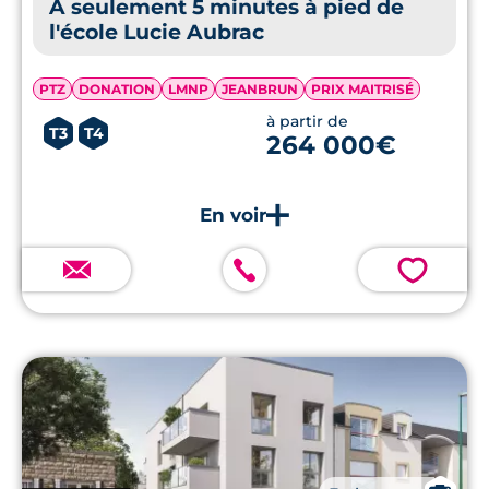
À seulement 5 minutes à pied de
l'école Lucie Aubrac
PTZ
DONATION
LMNP
JEANBRUN
PRIX MAITRISÉ
à partir de
T3
T4
264 000€
💗