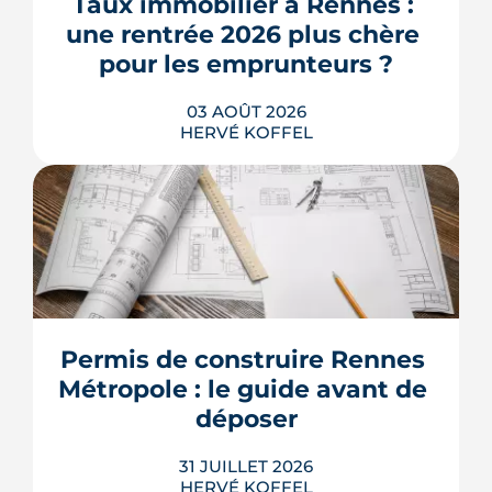
Taux immobilier à Rennes : 
les propriétaires, les bailleurs et les
une rentrée 2026 plus chère 
acheteurs.
pour les emprunteurs ?
LIRE L'ARTICLE
03 AOÛT 2026
HERVÉ KOFFEL
Les taux de crédit se sont stabilisés cet
été, mais au-dessus de leur niveau du
printemps. À Rennes, la hausse des prix
et la remontée de la dette française
resserrent le budget des acheteurs à la
Permis de construire Rennes 
rentrée 2026.
Métropole : le guide avant de 
LIRE L'ARTICLE
déposer
31 JUILLET 2026
HERVÉ KOFFEL