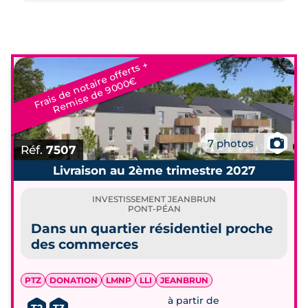
Fr
ai
s
d
e
n
o
t
ai
e
off
e
r
t
s
+
R
e
mi
s
e
d
e
9
0
0
0
r
€
📷
7 photos
Réf.
7507
Livraison au 2ème trimestre 2027
INVESTISSEMENT JEANBRUN
PONT-PÉAN
Dans un quartier résidentiel proche
des commerces
PTZ
DONATION
LMNP
LLI
JEANBRUN
à partir de