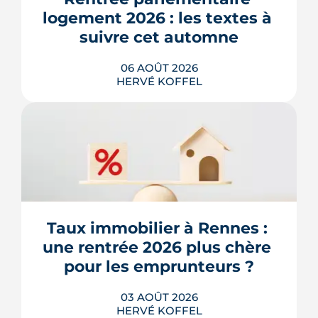
logement 2026 : les textes à 
suivre cet automne
06 AOÛT 2026
HERVÉ KOFFEL
Après un printemps d'annonces,
l'automne 2026 sera l'heure de vérité
pour le logement. Trois dossiers
parlementaires, du projet de loi
Relance au budget 2027, vont dire ce
qui devient vraiment applicable pour
Taux immobilier à Rennes : 
les propriétaires, les bailleurs et les
une rentrée 2026 plus chère 
acheteurs.
pour les emprunteurs ?
LIRE L'ARTICLE
03 AOÛT 2026
HERVÉ KOFFEL