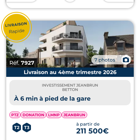
📷
7 photos
Réf.
7927
Livraison au 4ème trimestre 2026
INVESTISSEMENT JEANBRUN
BETTON
À 6 min à pied de la gare
PTZ
DONATION
LMNP
JEANBRUN
à partir de
T2
T3
211 500€