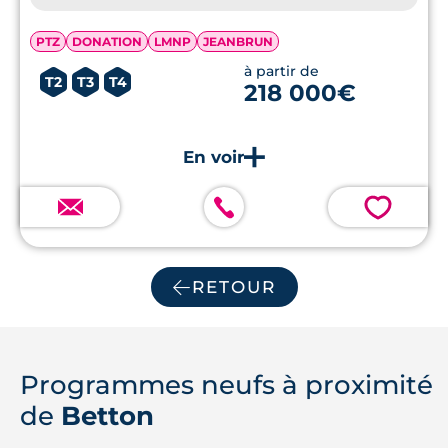
PTZ
DONATION
LMNP
JEANBRUN
à partir de
T2
T3
T4
218 000€
💗
RETOUR
Programmes neufs à proximité
de
Betton