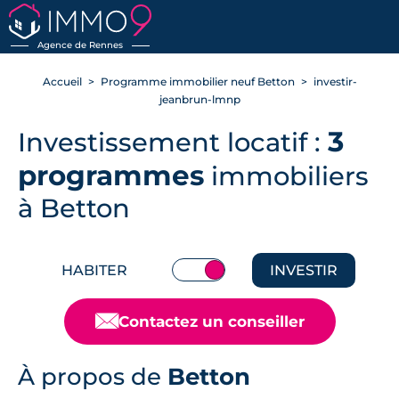
RETOUR
Agence de Rennes
Accueil
Programme immobilier neuf Betton
investir-
jeanbrun-lmnp
3
Investissement locatif :
programmes
immobiliers
à Betton
HABITER
INVESTIR
📧
Contactez un conseiller
À propos de
Betton