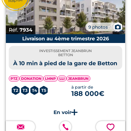
📷
9 photos
Réf.
7934
Livraison au 4ème trimestre 2026
INVESTISSEMENT JEANBRUN
BETTON
À 10 min à pied de la gare de Betton
PTZ
DONATION
LMNP
LLI
JEANBRUN
à partir de
T2
T3
T4
T5
188 000€
💗