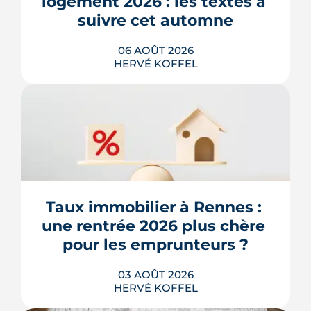
logement 2026 : les textes à 
suivre cet automne
06 AOÛT 2026
HERVÉ KOFFEL
Après un printemps d'annonces,
l'automne 2026 sera l'heure de vérité
pour le logement. Trois dossiers
parlementaires, du projet de loi
Relance au budget 2027, vont dire ce
qui devient vraiment applicable pour
Taux immobilier à Rennes : 
les propriétaires, les bailleurs et les
une rentrée 2026 plus chère 
acheteurs.
pour les emprunteurs ?
LIRE L'ARTICLE
03 AOÛT 2026
HERVÉ KOFFEL