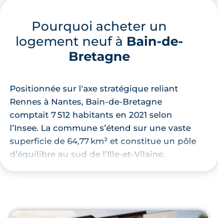
Pourquoi acheter un
logement neuf à
Bain-de-
Bretagne
Positionnée sur l'axe stratégique reliant
Rennes à Nantes, Bain-de-Bretagne
comptait 7 512 habitants en 2021 selon
l’Insee. La commune s’étend sur une vaste
superficie de 64,77 km² et constitue un pôle
d’équilibre au sud de l’Ille-et-Vilaine.
Traversée par la Route Nationale 137, elle
permet de rejoindre la rocade rennaise en
vingt minutes environ. Elle partage ses
frontières avec Pancé, La Bosse-de-