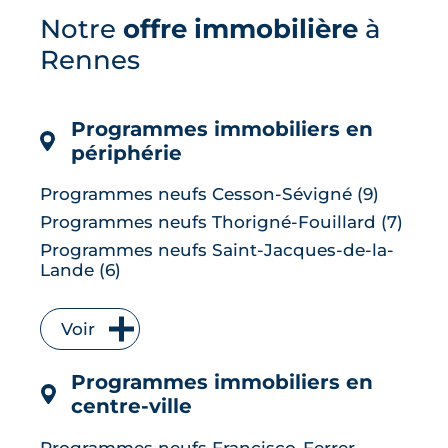
Le confort d'été devient un vrai critère
Notre
offre immobilière
à
de valeur immobilière. Plus-value
possible, risque de décote, limites du
Rennes
DPE, atout du neuf : ce qu'il faut savoir
avant d'acheter ou de revendre.
LIRE L'ARTICLE
Programmes immobiliers en
périphérie
Programmes neufs Cesson-Sévigné (9)
Programmes neufs Thorigné-Fouillard (7)
Programmes neufs Saint-Jacques-de-la-
Lande (6)
Programmes neufs Vitré (6)
Programmes neufs Bruz (5)
Voir
Programmes neufs L' Hermitage (5)
Programmes immobiliers en
Programmes neufs Le Rheu (5)
centre-ville
Programmes neufs Chantepie (4)
Programmes neufs Vezin-le-Coquet (4)