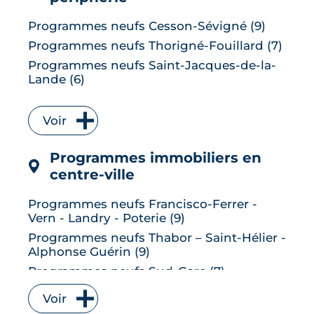
Programmes neufs Cesson-Sévigné (9)
Programmes neufs Thorigné-Fouillard (7)
Programmes neufs Saint-Jacques-de-la-
Lande (6)
Programmes neufs Vitré (6)
Programmes neufs Bruz (5)
Voir
Programmes neufs L' Hermitage (5)
Programmes immobiliers en
Programmes neufs Le Rheu (5)
centre-ville
Programmes neufs Chantepie (4)
Programmes neufs Vezin-le-Coquet (4)
Programmes neufs Francisco-Ferrer -
Programmes neufs Betton (3)
Vern - Landry - Poterie (9)
Programmes neufs La Chapelle-des-
Programmes neufs Thabor – Saint-Hélier -
Fougeretz (3)
Alphonse Guérin (9)
Programmes neufs Liffré (3)
Programmes neufs Sud-Gare (7)
Programmes neufs Mordelles (3)
Programmes neufs Bourg-l'Évesque - la
Voir
Touche - Moulin du Comte (6)
Programmes neufs Pont-Péan (3)