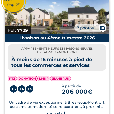
vers ce territoire légendaire. Avec une
superficie de 3 400 hectares et une
population de 6 485 habitants (INSEE 2020),
la commune allie qualité de vie rurale et
📷
7 photos
Réf.
7729
services urbains, en anticipant les
Livraison au 4ème trimestre 2026
aménagements nécessaires pour répondre
aux attentes de ses habitants.
APPARTEMENTS NEUFS ET MAISONS NEUVES
BRÉAL-SOUS-MONTFORT
Sur le plan éducatif, Bréal-sous-Monfort
À moins de 15 minutes à pied de
compte 3 écoles maternelles, 3 écoles
tous les commerces et services
primaires et 1 collège. La commune compte
également 17 équipements sportifs, une
PTZ
DONATION
LMNP
JEANBRUN
médiathèque et une ludothèque.
à partir de
T3
T4
T5
206 000€
Bréal-sous-Montfort est également une
Un cadre de vie exceptionnel à Bréal-sous-Montfort,
commune dynamique sur le plan
où calme et modernité se rencontrent, à proximité
événementiel. Deux manifestations
de toutes les commodités essentielles.