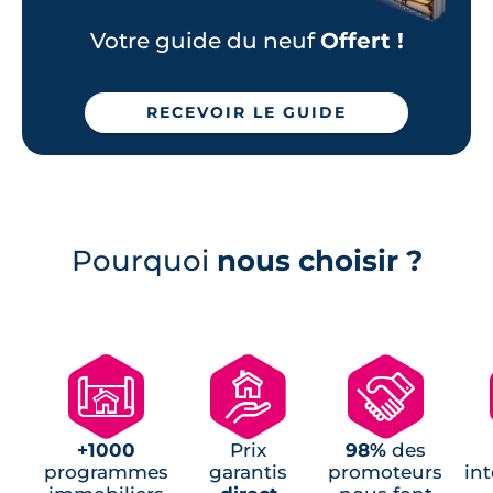
Programmes neufs Brécé (1)
Votre guide du neuf
Offert !
Programmes neufs Chevaigné (1)
Programmes neufs Montgermont (1)
RECEVOIR LE GUIDE
Programmes neufs Saint-Aubin-
d'Aubigné (1)
Programmes neufs Saint-Gilles (1)
Pourquoi
nous choisir ?
🗺
🏘
🤝
+1000
Prix
98%
des
programmes
garantis
promoteurs
in