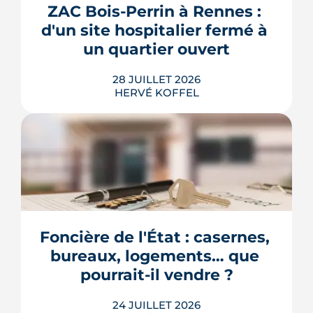
premier coup de crayon. Ce guide
ZAC Bois-Perrin à Rennes : 
passe en revue les cas où le permis
d'un site hospitalier fermé à 
s'impose, le dépôt en ligne et les délai...
un quartier ouvert
LIRE L'ARTICLE
28 JUILLET 2026
HERVÉ KOFFEL
Longtemps clos derrière les murs de
l'hôpital Guillaume-Régnier, le Bois-
Perrin s'ouvre enfin sur la ville. La
crèche en paille lance un chantier qui
redessinera tout un pan du quartier
Foncière de l'État : casernes, 
Jeanne-d'Arc jusqu'en 2030.
bureaux, logements… que 
LIRE L'ARTICLE
pourrait-il vendre ?
24 JUILLET 2026