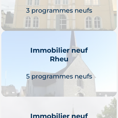
locataires. Bréal-sous-Monfort peut aussi
3 programmes neufs
bien se prêter à un achat en résidence
principale qu'à un
investissement locatif
.
Immobilier neuf
Rheu
Je découvre
5 programmes neufs
Immobilier neuf