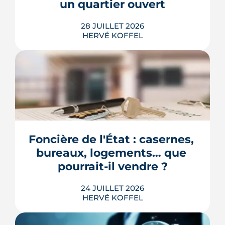
un quartier ouvert
LIRE L'ARTICLE
28 JUILLET 2026
HERVÉ KOFFEL
Longtemps clos derrière les murs de
l'hôpital Guillaume-Régnier, le Bois-
Perrin s'ouvre enfin sur la ville. La
crèche en paille lance un chantier qui
redessinera tout un pan du quartier
Foncière de l'État : casernes, 
Jeanne-d'Arc jusqu'en 2030.
bureaux, logements… que 
LIRE L'ARTICLE
pourrait-il vendre ?
24 JUILLET 2026
HERVÉ KOFFEL