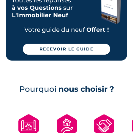
Toutes les réponses
Programmes neufs Bain-de-Bretagne (1)
à vos Questions
sur
Programmes neufs Bréal-sous-Montfort
L'Immobilier Neuf
(1)
Programmes neufs Brécé (1)
Votre guide du neuf
Offert !
Programmes neufs Chevaigné (1)
Programmes neufs Montgermont (1)
RECEVOIR LE GUIDE
Programmes neufs Saint-Aubin-
d'Aubigné (1)
Programmes neufs Saint-Gilles (1)
Pourquoi
nous choisir ?
🗺
🏘
🤝