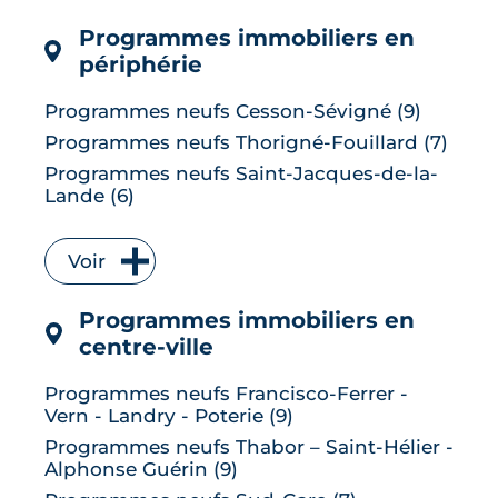
LIRE L'ARTICLE
Programmes immobiliers en
périphérie
Programmes neufs Cesson-Sévigné (9)
Programmes neufs Thorigné-Fouillard (7)
Programmes neufs Saint-Jacques-de-la-
Lande (6)
Programmes neufs Vitré (6)
Programmes neufs Bruz (5)
Voir
Programmes neufs L' Hermitage (5)
Programmes immobiliers en
Programmes neufs Le Rheu (5)
centre-ville
Programmes neufs Chantepie (4)
Programmes neufs Vezin-le-Coquet (4)
Programmes neufs Francisco-Ferrer -
Programmes neufs Betton (3)
Vern - Landry - Poterie (9)
Programmes neufs La Chapelle-des-
Programmes neufs Thabor – Saint-Hélier -
Fougeretz (3)
Alphonse Guérin (9)