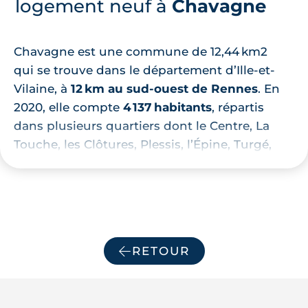
logement neuf à
Chavagne
Chavagne est une commune de 12,44 km2
qui se trouve dans le département d’Ille-et-
Vilaine, à
12 km au sud-ouest de Rennes
. En
2020, elle compte
4 137 habitants
, répartis
dans plusieurs quartiers dont le Centre, La
Touche, les Clôtures, Plessis, l’Épine, Turgé,
Croix Blanche et Champ-Fleuri.
Bruz
,
Mordelles
et
Le Rheu
sont ses
communes voisines. Par ailleurs, la
commune est située zone B1 et donc
considérée comme tendue sur le marché
RETOUR
locatif.
Ses étangs, rivières, allées boisées et
différents espaces verts font la richesse de