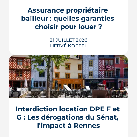
encore se prononcer. Casernes,
bureaux et logements de fonction
Assurance propriétaire 
pourraient à terme changer de mains,
bailleur : quelles garanties 
sans que la liste ni le calendrier s...
choisir pour louer ?
LIRE L'ARTICLE
21 JUILLET 2026
HERVÉ KOFFEL
Louer, c'est aussi assurer. Entre
l'obligation légale, les garanties utiles
et les options commerciales, ce guide
aide le bailleur rennais à couvrir son
Interdiction location DPE F et 
bien sans payer pour rien.
G : Les dérogations du Sénat, 
LIRE L'ARTICLE
l'impact à Rennes