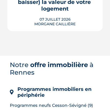
baisser) la valeur de votre 
LIRE L'ARTICLE
logement
07 JUILLET 2026
MORGANE CAILLIÈRE
Le confort d'été devient un vrai critère
Notre
offre immobilière
à
de valeur immobilière. Plus-value
possible, risque de décote, limites du
Rennes
DPE, atout du neuf : ce qu'il faut savoir
avant d'acheter ou de revendre.
LIRE L'ARTICLE
Programmes immobiliers en
périphérie
Programmes neufs Cesson-Sévigné (9)