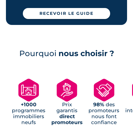
Programmes neufs Montgermont (1)
RECEVOIR LE GUIDE
Programmes neufs Saint-Aubin-
d'Aubigné (1)
Programmes neufs Saint-Gilles (1)
Pourquoi
nous choisir ?
🗺
🏘
🤝
+1000
Prix
98%
des
programmes
garantis
promoteurs
in
immobiliers
direct
nous font
neufs
promoteurs
confiance