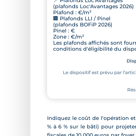
📍 Plafonds Loc'Avantages
(plafonds Loc'Avantages 2026)
Plafond :
€/m²
🏢 Plafonds LLI / Pinel
(plafonds BOFiP 2026)
Pinel :
€
Zone
:
€/m²
Les plafonds affichés sont four
conditions d'éligibilité du dispo
Dis
Le dispositif est prévu par l'art
Résu
Indiquez le coût de l'opération e
% à 6 % sur le bâti) pour projet
fiscales de 10 000 euros par foyer 