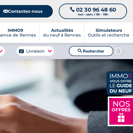
02 30 96 48 60
📞
📧
Contactez-nous
lun.- sam. / 9h - 19h
IMMO9
Actualités
Simulateurs
gence de Rennes
du neuf à Rennes
Outils et recherche
🔍
Livraison
Rechercher
NOS
OFFRES
🎁