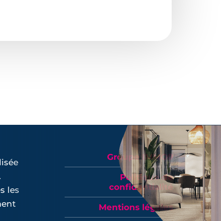
Groupe IMMO9
isée
.
Politique de
confidentialité
s les
ment
Mentions légales