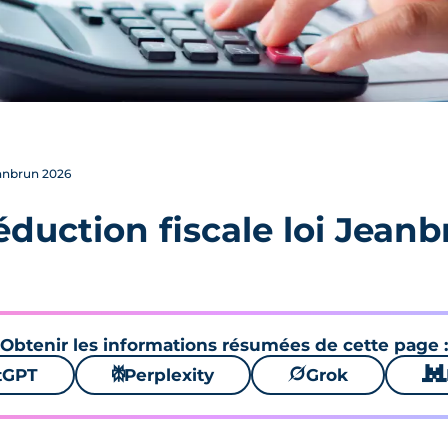
eanbrun 2026
éduction fiscale loi Jean
Obtenir les informations résumées de cette page :
tGPT
⚙
Perplexity
🪐
Grok
🐱