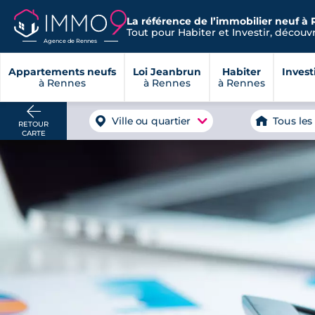
La référence de l’immobilier neuf à 
Tout pour Habiter et Investir, découvre
Agence de Rennes
Appartements neufs
Loi Jeanbrun
Habiter
Invest
à Rennes
à Rennes
à Rennes
Ville ou quartier
Tous les
RETOUR
CARTE