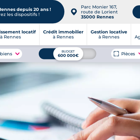
Parc Monier 167,
Rennes depuis 20 ans !
📍
route de Lorient
z les dispositifs !
35000 Rennes
issement locatif
Crédit immobilier
Gestion locative
à Rennes
à Rennes
à Rennes
A
BUDGET
 biens
Pièces
600 000€