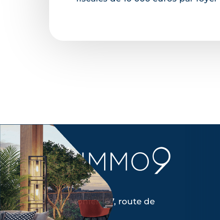
Parc Monier 167, route de
Lorient