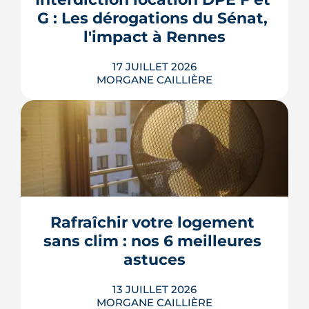
bien sans payer pour rien.
G : Les dérogations du Sénat, 
LIRE L'ARTICLE
l'impact à Rennes
17 JUILLET 2026
MORGANE CAILLIÈRE
Le 8 juillet 2026, le Sénat a voté cinq
dérogations à l'interdiction de location
des logements classés F et G, dont la
possibilité de louer en signant un
contrat de travaux avant 2030. Le texte
doit encore être adopté par l'Assemblée
Rafraîchir votre logement 
nationale, qui l'examinera à la rentrée. À
sans clim : nos 6 meilleures 
Rennes Mét...
astuces
LIRE L'ARTICLE
13 JUILLET 2026
MORGANE CAILLIÈRE