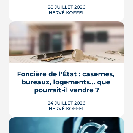
28 JUILLET 2026
HERVÉ KOFFEL
Longtemps clos derrière les murs de
l'hôpital Guillaume-Régnier, le Bois-
Perrin s'ouvre enfin sur la ville. La
crèche en paille lance un chantier qui
redessinera tout un pan du quartier
Foncière de l'État : casernes, 
Jeanne-d'Arc jusqu'en 2030.
bureaux, logements… que 
LIRE L'ARTICLE
pourrait-il vendre ?
24 JUILLET 2026
HERVÉ KOFFEL