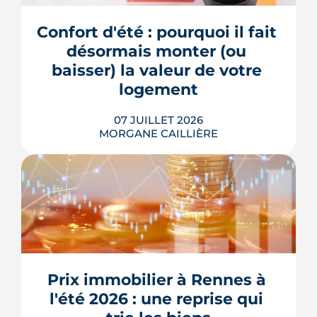
cartographient ces inégalités et
guident désormais les choix
Confort d'été : pourquoi il fait 
d'aménagement de la ville. Un enjeu de
plus en plus décisif à mesure que...
désormais monter (ou 
baisser) la valeur de votre 
LIRE L'ARTICLE
logement
07 JUILLET 2026
MORGANE CAILLIÈRE
Le confort d'été devient un vrai critère
de valeur immobilière. Plus-value
possible, risque de décote, limites du
Prix immobilier à Rennes à 
DPE, atout du neuf : ce qu'il faut savoir
avant d'acheter ou de revendre.
l'été 2026 : une reprise qui 
LIRE L'ARTICLE