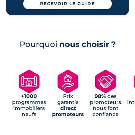
RECEVOIR LE GUIDE
Programmes neufs Saint-Aubin-
d'Aubigné (1)
Programmes neufs Saint-Gilles (1)
Pourquoi
nous choisir ?
🗺
🏘
🤝
+1000
Prix
98%
des
programmes
garantis
promoteurs
in
immobiliers
direct
nous font
neufs
promoteurs
confiance