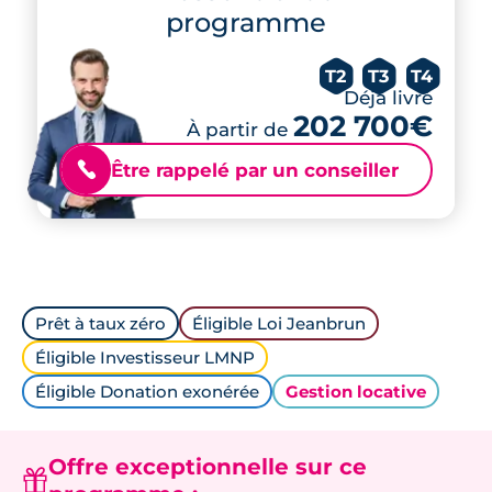
programme
T2
T3
T4
Déjà livré
202 700€
À partir de
Être rappelé par un conseiller
📞
Prêt à taux zéro
Éligible Loi Jeanbrun
Éligible Investisseur LMNP
Éligible Donation exonérée
Gestion locative
Offre exceptionnelle sur ce