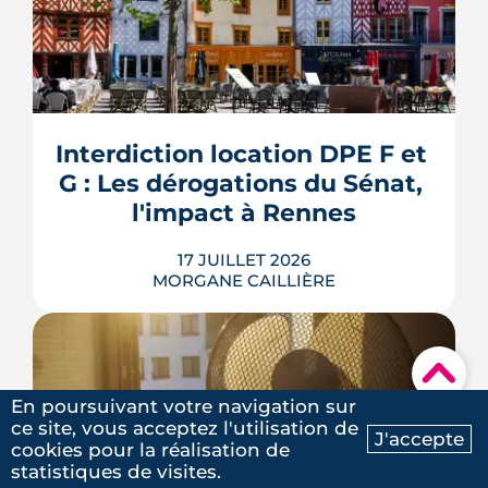
Louer, c'est aussi assurer. Entre
l'obligation légale, les garanties utiles
et les options commerciales, ce guide
aide le bailleur rennais à couvrir son
Interdiction location DPE F et 
bien sans payer pour rien.
G : Les dérogations du Sénat, 
LIRE L'ARTICLE
l'impact à Rennes
17 JUILLET 2026
MORGANE CAILLIÈRE
▾
Le 8 juillet 2026, le Sénat a voté cinq
En poursuivant votre navigation sur
dérogations à l'interdiction de location
ce site, vous acceptez l'utilisation de
des logements classés F et G, dont la
J'accepte
cookies pour la réalisation de
possibilité de louer en signant un
Ma recherche
Contactez-nous
statistiques de visites.
contrat de travaux avant 2030. Le texte