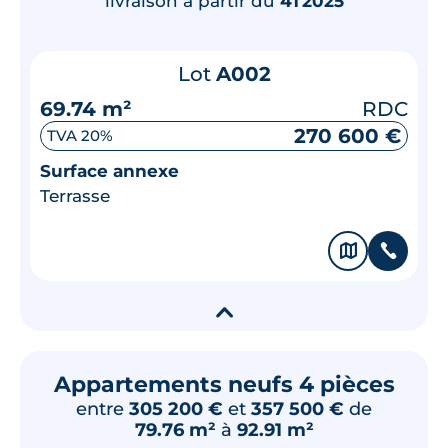
livraison à partir du
4T2025
Lot
A002
69.74 m²
RDC
270 600 €
TVA 20%
Surface annexe
Terrasse
🗞
📞
▾
Appartements neufs 4 pièces
entre
305 200 €
et
357 500 €
de
79.76 m²
à
92.91 m²