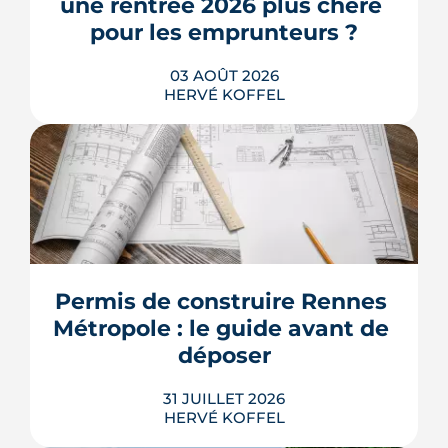
une rentrée 2026 plus chère 
acheteurs.
pour les emprunteurs ?
LIRE L'ARTICLE
03 AOÛT 2026
HERVÉ KOFFEL
Les taux de crédit se sont stabilisés cet
été, mais au-dessus de leur niveau du
printemps. À Rennes, la hausse des prix
et la remontée de la dette française
resserrent le budget des acheteurs à la
Permis de construire Rennes 
rentrée 2026.
Métropole : le guide avant de 
LIRE L'ARTICLE
déposer
31 JUILLET 2026
HERVÉ KOFFEL