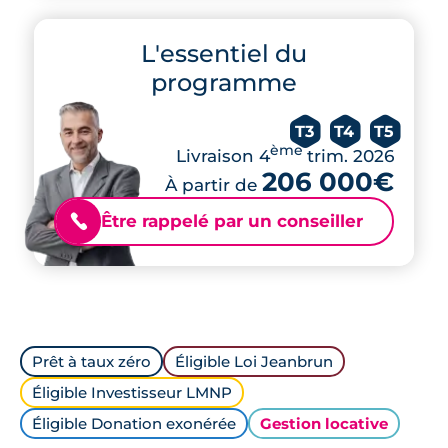
L'essentiel du
programme
T3
T4
T5
ème
Livraison 4
trim. 2026
206 000€
À partir de
Être rappelé par un conseiller
📞
Prêt à taux zéro
Éligible Loi Jeanbrun
Éligible Investisseur LMNP
Éligible Donation exonérée
Gestion locative