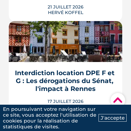
21 JUILLET 2026
HERVÉ KOFFEL
Louer, c'est aussi assurer. Entre
l'obligation légale, les garanties utiles
et les options commerciales, ce guide
aide le bailleur rennais à couvrir son
Interdiction location DPE F et 
bien sans payer pour rien.
G : Les dérogations du Sénat, 
LIRE L'ARTICLE
l'impact à Rennes
▾
17 JUILLET 2026
MORGANE CAILLIÈRE
En poursuivant votre navigation sur
ce site, vous acceptez l'utilisation de
J'accepte
cookies pour la réalisation de
Ma recherche
Contactez-nous
statistiques de visites.