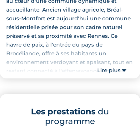
au cœur d'une commune dynamique et
accueillante. Ancien village agricole, Bréal-
sous-Montfort est aujourd'hui une commune
résidentielle prisée pour son cadre naturel
préservé et sa proximité avec Rennes. Ce
havre de paix, à l'entrée du pays de
Brocéliande, offre à ses habitants un
environnement verdoyant et apaisant, tout en
Lire plus
restant connecté à l'effervescence rennaise.
Localisation de la résidence
Cette résidence se trouvent à quelques
Les prestations
du
minutes à pied de plusieurs établissements
programme
scolaires, tels que l'école élémentaire Pierre
Leroux et le collège Françoise Elie. Pour vos
courses quotidiennes, un centre commercial