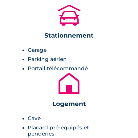
avec supermarché est accessible en
🚗
seulement 5 minutes en voiture.
Les amateurs de culture et de loisirs
Stationnement
apprécieront la proximité du cinéma La
Bobine et du centre culturel Brocéliande, tous
Garage
deux situés à quelques minutes à pied. Les
Parking aérien
besoins médicaux sont également pris en
Portail télécommandé
charge avec une pharmacie et une maison
🏚
médicale à seulement 16 minutes à pied.
Description de la résidence
Logement
Ce
programme neuf à Bréal-sous-Montfort
se
Cave
compose d'appartmeents et de maisons en
Placard pré-équipés et
accord avec le paysage breton. Les logements,
penderies
allant des Villas-Jardins de 3 pièces aux