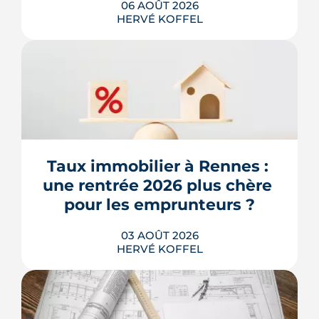
06 AOÛT 2026
HERVÉ KOFFEL
Après un printemps d'annonces,
l'automne 2026 sera l'heure de vérité
pour le logement. Trois dossiers
parlementaires, du projet de loi
Relance au budget 2027, vont dire ce
qui devient vraiment applicable pour
Taux immobilier à Rennes : 
les propriétaires, les bailleurs et les
une rentrée 2026 plus chère 
acheteurs.
pour les emprunteurs ?
LIRE L'ARTICLE
03 AOÛT 2026
HERVÉ KOFFEL