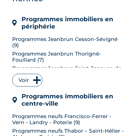
DPE, atout du neuf : ce qu'il faut savoir
avant d'acheter ou de revendre.
LIRE L'ARTICLE
Programmes immobiliers en
périphérie
Programmes Jeanbrun Cesson-Sévigné
(9)
Programmes Jeanbrun Thorigné-
Fouillard (7)
Programmes Jeanbrun Saint-Jacques-de-
la-Lande (6)
Voir
Programmes Jeanbrun Vitré (6)
Programmes Jeanbrun Bruz (5)
Programmes immobiliers en
Programmes Jeanbrun L' Hermitage (5)
centre-ville
Programmes Jeanbrun Le Rheu (5)
Programmes neufs Francisco-Ferrer -
Programmes Jeanbrun Chantepie (4)
Vern - Landry - Poterie (9)
Programmes Jeanbrun Vezin-le-Coquet
Programmes neufs Thabor – Saint-Hélier -
(4)