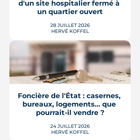
d'un site hospitalier fermé à 
s'impose, le dépôt en ligne et les délai...
un quartier ouvert
LIRE L'ARTICLE
28 JUILLET 2026
HERVÉ KOFFEL
Longtemps clos derrière les murs de
l'hôpital Guillaume-Régnier, le Bois-
Perrin s'ouvre enfin sur la ville. La
crèche en paille lance un chantier qui
redessinera tout un pan du quartier
Foncière de l'État : casernes, 
Jeanne-d'Arc jusqu'en 2030.
bureaux, logements… que 
LIRE L'ARTICLE
pourrait-il vendre ?
24 JUILLET 2026
HERVÉ KOFFEL