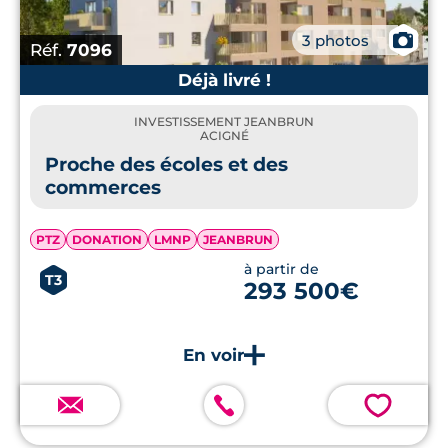
📷
3 photos
Réf.
7096
Déjà livré !
INVESTISSEMENT JEANBRUN
ACIGNÉ
Proche des écoles et des
commerces
PTZ
DONATION
LMNP
JEANBRUN
à partir de
T3
293 500€
💗