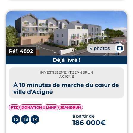
📷
4 photos
Réf.
4892
Déjà livré !
INVESTISSEMENT JEANBRUN
ACIGNÉ
À 10 minutes de marche du cœur de
ville d’Acigné
PTZ
DONATION
LMNP
JEANBRUN
à partir de
T2
T3
T4
186 000€