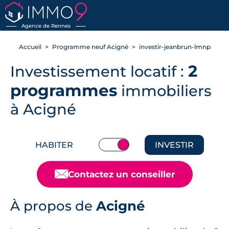
RETOUR
Agence de Rennes
Accueil
Programme neuf Acigné
investir-jeanbrun-lmnp
2
Investissement locatif :
programmes
immobiliers
à Acigné
HABITER
INVESTIR
📧
Contactez un conseiller
À propos de
Acigné