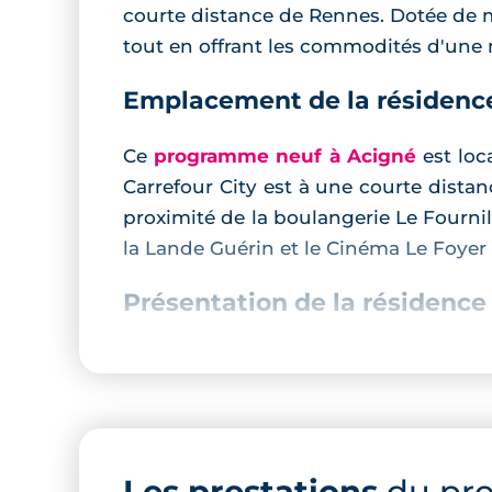
courte distance de Rennes. Dotée de m
tout en offrant les commodités d'une
Emplacement de la résidenc
Ce
programme neuf à Acigné
est loc
Carrefour City est à une courte dista
proximité de la boulangerie Le Fourni
la Lande Guérin et le Cinéma Le Foyer
Présentation de la résidence
Cette résidence élégante lumineuse 
de grande qualité : cuisine aménagée,
dans toutes les pièces de vie... Une a
RT2012. La résidence dispose égalemen
Les prestations
du pr