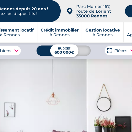
Parc Monier 167,
Rennes depuis 20 ans !
📍
route de Lorient
z les dispositifs !
35000 Rennes
issement locatif
Crédit immobilier
Gestion locative
à Rennes
à Rennes
à Rennes
A
BUDGET
 biens
Pièces
600 000€