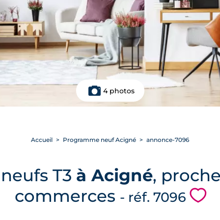
4 photos
Accueil
Programme neuf Acigné
annonce-7096
 neufs T3
à Acigné
, proche
commerces
💗
- réf. 7096