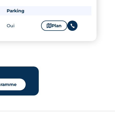
Parking
Oui
🗞
Plan
📞
ogramme