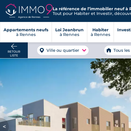
La référence de l’immobilier neuf à 
Tout pour Habiter et Investir, découvre
Agence de Rennes
Appartements neufs
Loi Jeanbrun
Habiter
Invest
à Rennes
à Rennes
à Rennes
Ville ou quartier
Tous les
RETOUR
LISTE
<