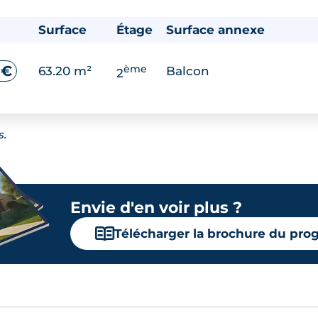
Surface
Étage
Surface annexe
ème
 €
63.20 m²
Balcon
2
s.
Envie d'en voir plus ?
📖
Télécharger la brochure du pr