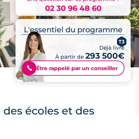
02 30 96 48 60
L'essentiel du programme
T3
Déjà livré
293 500€
À partir de
Être rappelé par un conseiller
📞
 des écoles et des