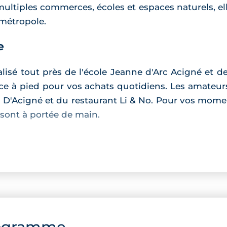
ultiples commerces, écoles et espaces naturels, ell
 métropole.
e
alisé tout près de l'école Jeanne d'Arc Acigné et d
nce à pied pour vos achats quotidiens. Les amateur
l D'Acigné et du restaurant Li & No. Pour vos mome
 sont à portée de main.
et moderne est constituée d'un immeuble de 30 a
 volets roulants électriques, salle de bain équip
ttention spécifique a été portée à l'isolation ther
t de jardins paysagers et d'un parking. souterrain
ogramme