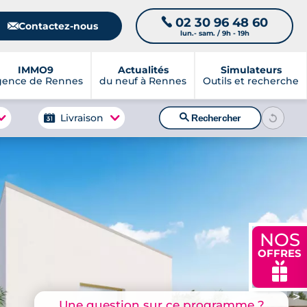
02 30 96 48 60
📞
📧
Contactez-nous
lun.- sam. / 9h - 19h
IMMO9
Actualités
Simulateurs
gence de Rennes
du neuf à Rennes
Outils et recherche
🔍
Livraison
Rechercher
NOS
OFFRES
🎁
>
Une question sur ce programme ?