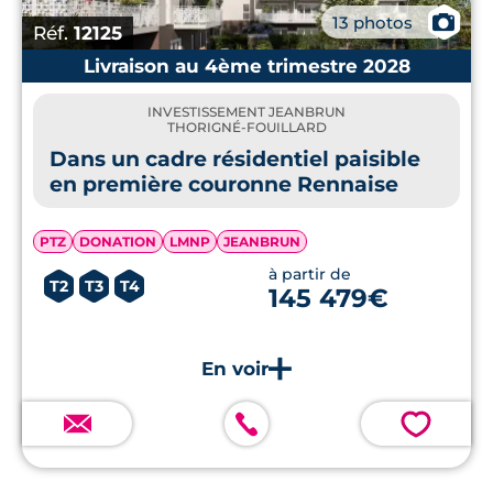
📷
13 photos
Réf.
12125
Livraison au 4ème trimestre 2028
INVESTISSEMENT JEANBRUN
THORIGNÉ-FOUILLARD
Dans un cadre résidentiel paisible
en première couronne Rennaise
PTZ
DONATION
LMNP
JEANBRUN
à partir de
T2
T3
T4
145 479€
💗