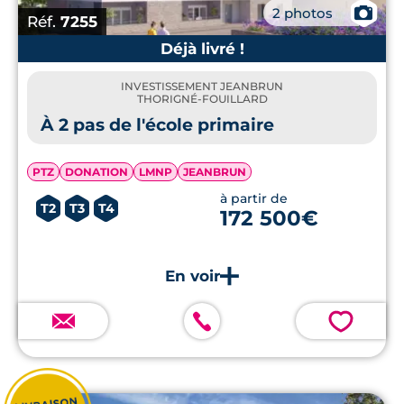
📷
2 photos
Réf.
7255
Déjà livré !
INVESTISSEMENT JEANBRUN
THORIGNÉ-FOUILLARD
À 2 pas de l'école primaire
PTZ
DONATION
LMNP
JEANBRUN
à partir de
T2
T3
T4
172 500€
💗