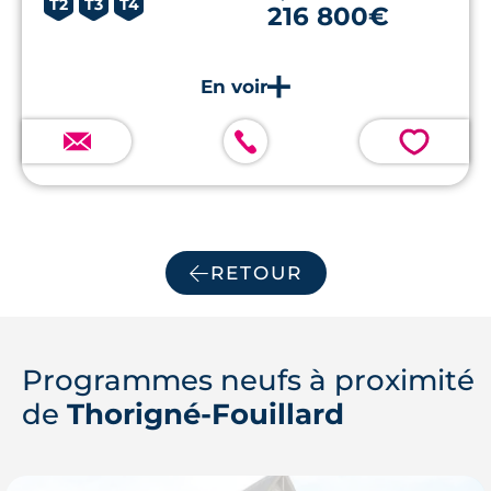
T2
T3
T4
216 800€
💗
RETOUR
Programmes neufs à proximité
de
Thorigné-Fouillard