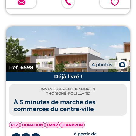
💗
📷
4 photos
Réf.
6598
Déjà livré !
INVESTISSEMENT JEANBRUN
THORIGNÉ-FOUILLARD
À 5 minutes de marche des
commerces du centre-ville
PTZ
DONATION
LMNP
JEANBRUN
à partir de