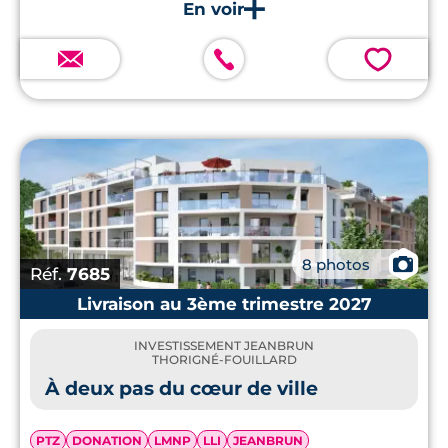
💗
📷
8 photos
Réf.
7685
Livraison au 3ème trimestre 2027
INVESTISSEMENT JEANBRUN
THORIGNÉ-FOUILLARD
À deux pas du cœur de ville
PTZ
DONATION
LMNP
LLI
JEANBRUN