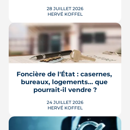
28 JUILLET 2026
HERVÉ KOFFEL
Longtemps clos derrière les murs de
l'hôpital Guillaume-Régnier, le Bois-
Perrin s'ouvre enfin sur la ville. La
crèche en paille lance un chantier qui
redessinera tout un pan du quartier
Foncière de l'État : casernes, 
Jeanne-d'Arc jusqu'en 2030.
bureaux, logements… que 
LIRE L'ARTICLE
pourrait-il vendre ?
24 JUILLET 2026
HERVÉ KOFFEL