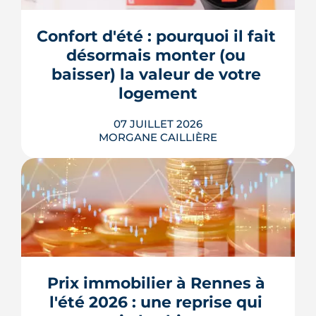
cartographient ces inégalités et
guident désormais les choix
Confort d'été : pourquoi il fait 
d'aménagement de la ville. Un enjeu de
plus en plus décisif à mesure que...
désormais monter (ou 
baisser) la valeur de votre 
LIRE L'ARTICLE
logement
07 JUILLET 2026
MORGANE CAILLIÈRE
Le confort d'été devient un vrai critère
de valeur immobilière. Plus-value
possible, risque de décote, limites du
Prix immobilier à Rennes à 
DPE, atout du neuf : ce qu'il faut savoir
avant d'acheter ou de revendre.
l'été 2026 : une reprise qui 