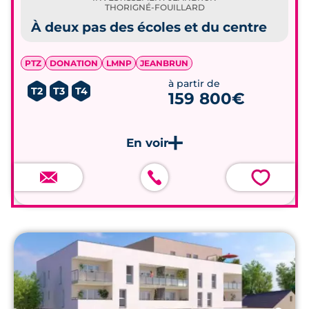
THORIGNÉ-FOUILLARD
À deux pas des écoles et du centre
PTZ
DONATION
LMNP
JEANBRUN
à partir de
T2
T3
T4
159 800€
💗