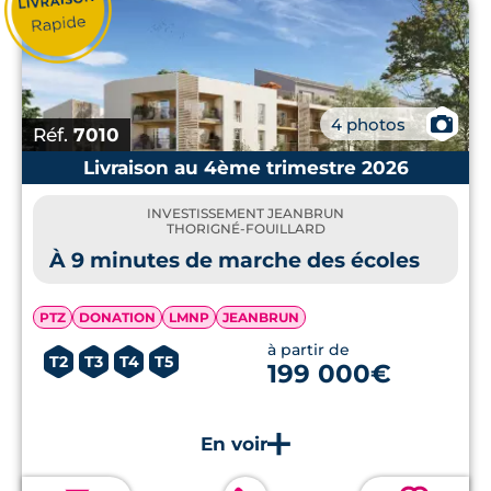
📷
4 photos
Réf.
7010
Livraison au 4ème trimestre 2026
INVESTISSEMENT JEANBRUN
THORIGNÉ-FOUILLARD
À 9 minutes de marche des écoles
PTZ
DONATION
LMNP
JEANBRUN
à partir de
T2
T3
T4
T5
199 000€