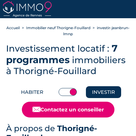
RETOUR
Agence de Rennes
Accueil
Immobilier neuf Thorigne-Fouillard
investir-jeanbrun-
lmnp
7
Investissement locatif :
programmes
immobiliers
à Thorigné-Fouillard
HABITER
INVESTIR
📧
Contactez un conseiller
À propos de
Thorigné-