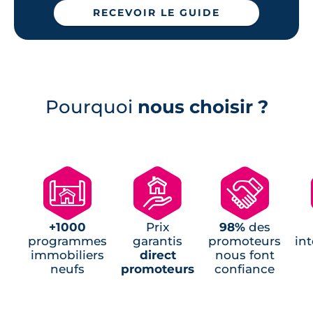
RECEVOIR LE GUIDE
Programmes neufs Brécé (1)
Programmes neufs Chevaigné (1)
Programmes neufs Montgermont (1)
Programmes neufs Saint-Aubin-
d'Aubigné (1)
Pourquoi
nous choisir ?
Programmes Jeanbrun Saint-Gilles (1)
🗺
🏘
🤝
+1000
Prix
98%
des
programmes
garantis
promoteurs
in
immobiliers
direct
nous font
neufs
promoteurs
confiance