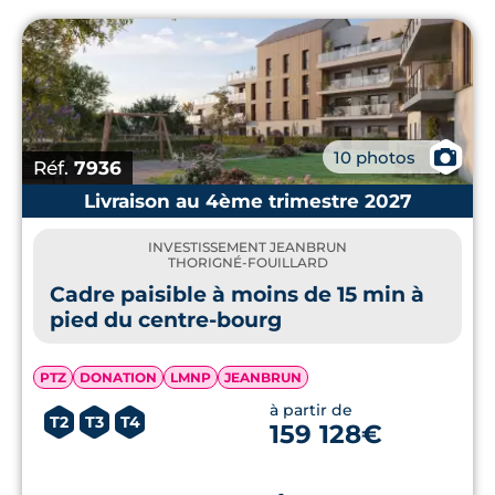
📷
10 photos
Réf.
7936
Livraison au 4ème trimestre 2027
INVESTISSEMENT JEANBRUN
THORIGNÉ-FOUILLARD
Cadre paisible à moins de 15 min à
pied du centre-bourg
PTZ
DONATION
LMNP
JEANBRUN
à partir de
T2
T3
T4
159 128€