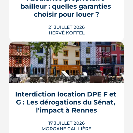
pourraient à terme changer de mains,
bailleur : quelles garanties 
sans que la liste ni le calendrier s...
choisir pour louer ?
LIRE L'ARTICLE
21 JUILLET 2026
HERVÉ KOFFEL
Louer, c'est aussi assurer. Entre
l'obligation légale, les garanties utiles
et les options commerciales, ce guide
aide le bailleur rennais à couvrir son
Interdiction location DPE F et 
bien sans payer pour rien.
G : Les dérogations du Sénat, 
LIRE L'ARTICLE
l'impact à Rennes
17 JUILLET 2026
MORGANE CAILLIÈRE