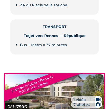
ZA du Placis de la Touche
TRANSPORT
Trajet vers Rennes — République
Bus + Métro = 37 minutes
Fr
ai
s
d
e
n
o
t
ai
r
e
off
e
r
t
s
e
t
9
0
0
0
€
d
e
r
e
mi
s
e
🎥
1 vidéo
📷
7 photos
Réf.
7506