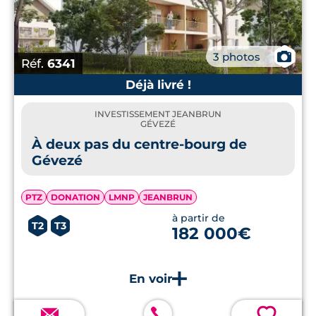
📷
3 photos
Réf.
6341
Déjà livré !
INVESTISSEMENT JEANBRUN
GÉVEZÉ
À deux pas du centre-bourg de
Gévezé
PTZ
DONATION
LMNP
JEANBRUN
à partir de
T2
T3
182 000€
💗