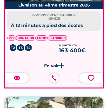
Livraison au 4ème trimestre 2026
INVESTISSEMENT JEANBRUN
GÉVEZÉ
À 12 minutes à pied des écoles
PTZ
DONATION
LMNP
JEANBRUN
à partir de
T2
T3
T4
163 400€
💗