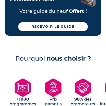
Programmes neufs Saint-Grégoire (2)
Programmes neufs Bain-de-Bretagne (1)
Votre guide du neuf
Offert !
Programmes neufs Bréal-sous-Montfort
(1)
RECEVOIR LE GUIDE
Programmes neufs Brécé (1)
Programmes neufs Chevaigné (1)
Programmes neufs Montgermont (1)
Programmes neufs Saint-Aubin-
d'Aubigné (1)
Pourquoi
nous choisir ?
Programmes Jeanbrun Saint-Gilles (1)
🗺
🏘
🤝
+1000
Prix
98%
des
programmes
garantis
promoteurs
in