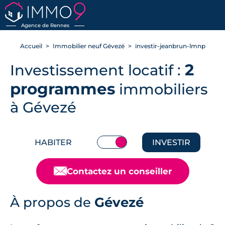
RETOUR
Agence de Rennes
Accueil
Immobilier neuf Gévezé
investir-jeanbrun-lmnp
2
Investissement locatif :
programmes
immobiliers
à Gévezé
HABITER
INVESTIR
📧
Contactez un conseiller
À propos de
Gévezé