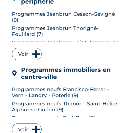
périphérie
Programmes Jeanbrun Cesson-Sévigné
(9)
Programmes Jeanbrun Thorigné-
Fouillard (7)
Programmes Jeanbrun Saint-Jacques-de-
la-Lande (6)
Voir
Programmes Jeanbrun Vitré (6)
Programmes Jeanbrun Bruz (5)
Programmes immobiliers en
Programmes Jeanbrun L' Hermitage (5)
centre-ville
Programmes Jeanbrun Le Rheu (5)
Programmes neufs Francisco-Ferrer -
Programmes Jeanbrun Chantepie (4)
Vern - Landry - Poterie (9)
Programmes Jeanbrun Vezin-le-Coquet
Programmes neufs Thabor – Saint-Hélier -
(4)
Alphonse Guérin (9)
Programmes Jeanbrun Betton (3)
Programmes neufs Sud-Gare (7)
Programmes Jeanbrun La Chapelle-des-
Programmes neufs Bourg-l'Évesque - la
Fougeretz (3)
Voir
Touche - Moulin du Comte (6)