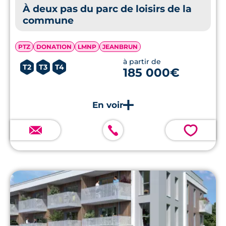
À deux pas du parc de loisirs de la
commune
PTZ
DONATION
LMNP
JEANBRUN
à partir de
T2
T3
T4
185 000€
💗