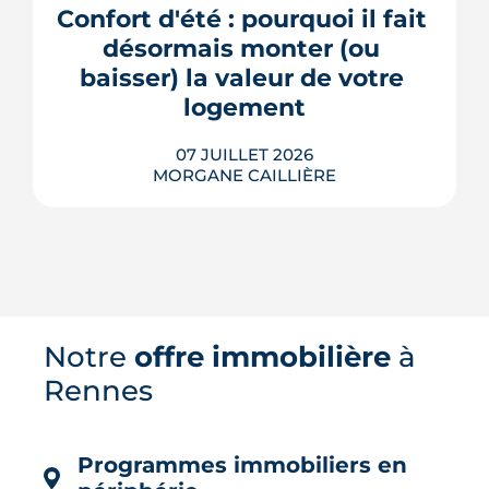
Confort d'été : pourquoi il fait 
d'aménagement de la ville. Un enjeu de
plus en plus décisif à mesure que...
désormais monter (ou 
baisser) la valeur de votre 
LIRE L'ARTICLE
logement
07 JUILLET 2026
MORGANE CAILLIÈRE
Le confort d'été devient un vrai critère
Notre
offre immobilière
à
de valeur immobilière. Plus-value
possible, risque de décote, limites du
Rennes
DPE, atout du neuf : ce qu'il faut savoir
avant d'acheter ou de revendre.
LIRE L'ARTICLE
Programmes immobiliers en