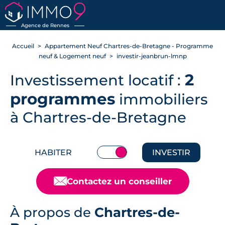
RETOUR
Agence de Rennes
Accueil
Appartement Neuf Chartres-de-Bretagne - Programme
neuf & Logement neuf
investir-jeanbrun-lmnp
2
Investissement locatif :
programmes
immobiliers
à Chartres-de-Bretagne
HABITER
INVESTIR
📧
Contactez un conseiller
À propos de
Chartres-de-