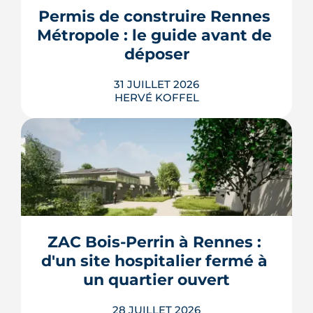
resserrent le budget des acheteurs à la
Permis de construire Rennes 
rentrée 2026.
Métropole : le guide avant de 
LIRE L'ARTICLE
déposer
31 JUILLET 2026
HERVÉ KOFFEL
Construire, agrandir ou surélever à
Rennes Métropole ne s'improvise pas :
entre seuils de surface, PLUi des 43
communes et secteurs patrimoniaux, le
bon formulaire se choisit avant le
premier coup de crayon. Ce guide
ZAC Bois-Perrin à Rennes : 
passe en revue les cas où le permis
d'un site hospitalier fermé à 
s'impose, le dépôt en ligne et les délai...
un quartier ouvert
LIRE L'ARTICLE
28 JUILLET 2026