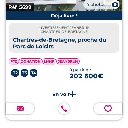
📷
4 photos
Réf.
5699
Déjà livré !
INVESTISSEMENT JEANBRUN
CHARTRES-DE-BRETAGNE
Chartres-de-Bretagne, proche du
Parc de Loisirs
PTZ
DONATION
LMNP
JEANBRUN
à partir de
T2
T3
T4
202 600€
💗