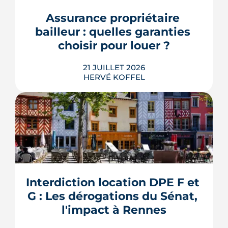
encore se prononcer. Casernes,
bureaux et logements de fonction
Assurance propriétaire 
pourraient à terme changer de mains,
bailleur : quelles garanties 
sans que la liste ni le calendrier s...
choisir pour louer ?
LIRE L'ARTICLE
21 JUILLET 2026
HERVÉ KOFFEL
Louer, c'est aussi assurer. Entre
l'obligation légale, les garanties utiles
et les options commerciales, ce guide
aide le bailleur rennais à couvrir son
Interdiction location DPE F et 
bien sans payer pour rien.
G : Les dérogations du Sénat, 
LIRE L'ARTICLE
l'impact à Rennes