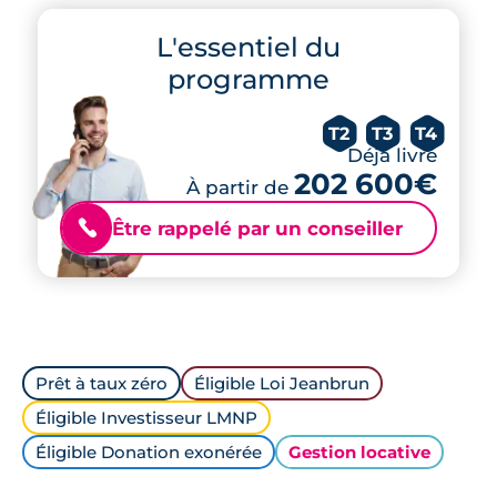
L'essentiel du
programme
T2
T3
T4
Déjà livré
202 600€
À partir de
Être rappelé par un conseiller
📞
Prêt à taux zéro
Éligible Loi Jeanbrun
Éligible Investisseur LMNP
Éligible Donation exonérée
Gestion locative