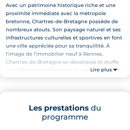
Avec un patrimoine historique riche et une
proximité immédiate avec la métropole
bretonne, Chartres-de-Bretagne possède de
nombreux atouts. Son paysage naturel et ses
infrastructures culturelles et sportives en font
une ville appréciée pour sa tranquillité. À
l’image de l’immobilier neuf à Rennes,
Chartres-de-Bretagne se développe et étoffe
Lire plus
son offre immobilière avec la construction de
logements.
Localisation de la résidence
Les prestations
du
Non loin de la Seiche et du parc de loisirs, la
programme
résidence se situe dans un havre de paix. Pour
les amoureux de nature et de tranquillité, ce