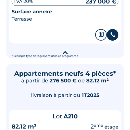
237 000 €
TVA 20%
Surface annexe
Terrasse
🗞
📞
▾
* Exemple type de logement dans ce programme
Appartements neufs 4 pièces*
à partir de
276 500 €
de
82.12 m²
livraison à partir du
1T2025
Lot
A210
82.12 m²
2
ème
étage