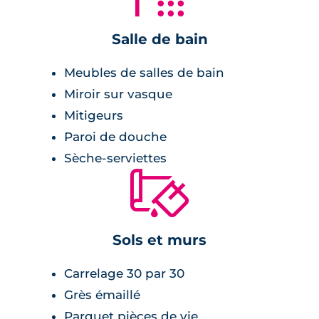
neuf sur 2 étages. Les logements sont
conformes aux normes environnementales en
Salle de bain
vigueur, gages d’une
isolation phonique et
thermique optimisée
et d’un confort au
Meubles de salles de bain
quotidien. Les intérieurs profitent aussi de
Miroir sur vasque
volets roulants électriques, de sèche-
Mitigeurs
serviettes dans la salle de bain et de placards
Paroi de douche
pré-équipés. Un accès sur l’extérieur se fait
Sèche-serviettes
par balcon ou terrasse, et la résidence est
🔨
sécurisée par serrures 3 points et visiophone.
Enfin, un
parking privatif en sous-sol
et un
local à vélos sont à destination des occupants
Sols et murs
de la résidence.
Carrelage 30 par 30
Grès émaillé
Parquet pièces de vie