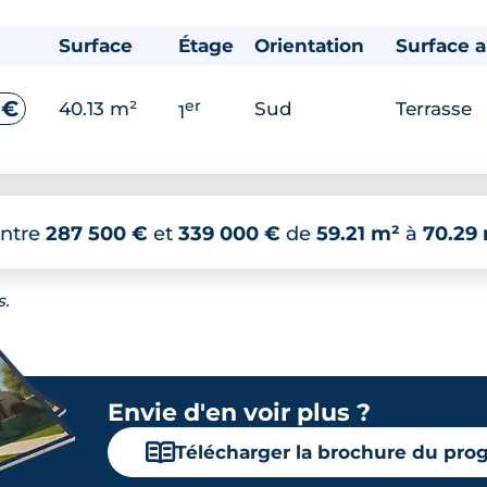
Surface
Étage
Orientation
Surface 
er
 €
40.13 m²
Sud
Terrasse
1
ntre
287 500 €
et
339 000 €
de
59.21 m²
à
70.29
s.
Envie d'en voir plus ?
📖
Télécharger la brochure du pr