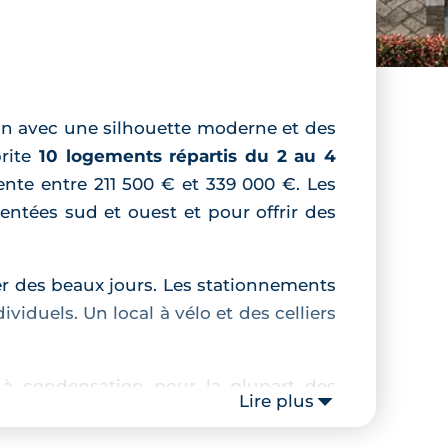
on avec une silhouette moderne et des
brite
10 logements répartis du 2 au 4
ente entre 211 500 € et 339 000 €. Les
ientées sud et ouest et pour offrir des
er des beaux jours. Les stationnements
iduels. Un local à vélo et des celliers
 à condensation pour la plupart des
Lire plus
ctriques et thermostat d’ambiance. Les
 d’eau équipées, faïence toute hauteur