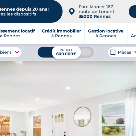
Parc Monier 167,
Rennes depuis 20 ans !
📍
route de Lorient
z les dispositifs !
35000 Rennes
issement locatif
Crédit immobilier
Gestion locative
à Rennes
à Rennes
à Rennes
A
BUDGET
 biens
Pièces
600 000€