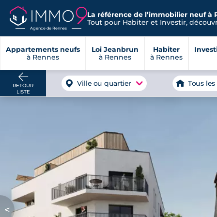
La référence de l’immobilier neuf à 
Tout pour Habiter et Investir, découvre
Agence de Rennes
Appartements neufs
Loi Jeanbrun
Habiter
Invest
à Rennes
à Rennes
à Rennes
Ville ou quartier
Tous les
RETOUR
LISTE
<