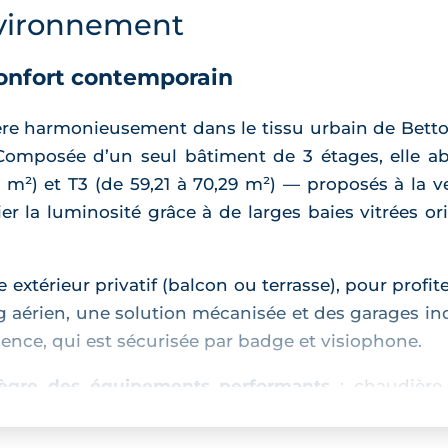
vironnement
confort contemporain
ère harmonieusement dans le tissu urbain de Bett
 Composée d’un seul bâtiment de 3 étages, elle a
 m²) et T3 (de 59,21 à 70,29 m²) — proposés à la v
er la luminosité grâce à de larges baies vitrées or
xtérieur privatif (balcon ou terrasse), pour profit
 aérien, une solution mécanisée et des garages indiv
ence, qui est sécurisée par badge et visiophone.
ntègre des équipements performants
: chaudière
d'autres selon les typologies, volets roulants éle
arquet dans les pièces de vie et chambres, salles