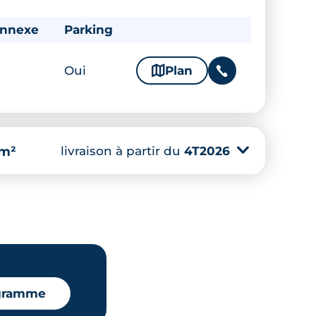
annexe
Parking
Oui
🗞
Plan
📞
livraison à partir du
4T2026
▾
 m²
ogramme