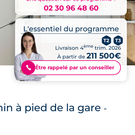
02 30 96 48 60
L'essentiel du programme
T2
T3
ème
Livraison 4
trim. 2026
211 500€
À partir de
Être rappelé par un conseiller
📞
min à pied de la gare
-