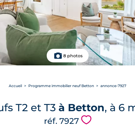
8 photos
Accueil
Programme immobilier neuf Betton
annonce-7927
fs T2 et T3
à Betton
, à 6 
💗
réf. 7927