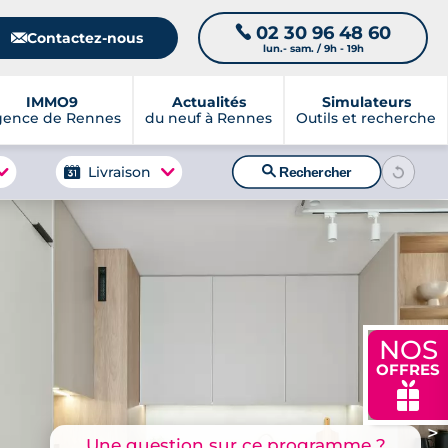
02 30 96 48 60
📞
📧
Contactez-nous
lun.- sam. / 9h - 19h
IMMO9
Actualités
Simulateurs
gence de Rennes
du neuf à Rennes
Outils et recherche
🔍
Livraison
Rechercher
NOS
OFFRES
🎁
>
Une question sur ce programme ?