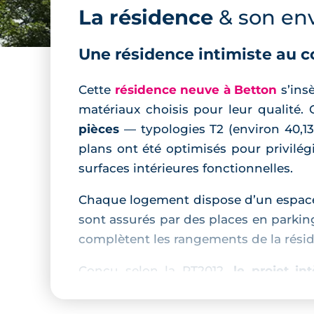
La résidence
& son en
Une résidence intimiste au 
Cette
résidence neuve à Betton
s’ins
matériaux choisis pour leur qualité.
pièces
— typologies T2 (environ 40,13
plans ont été optimisés pour privilégi
surfaces intérieures fonctionnelles.
Chaque logement dispose d’un espace e
sont assurés par des places en parking
complètent les rangements de la résid
Conçu selon la RT2012,
le projet i
logements, chauffage électrique pour 
prestations intérieures comprennent p