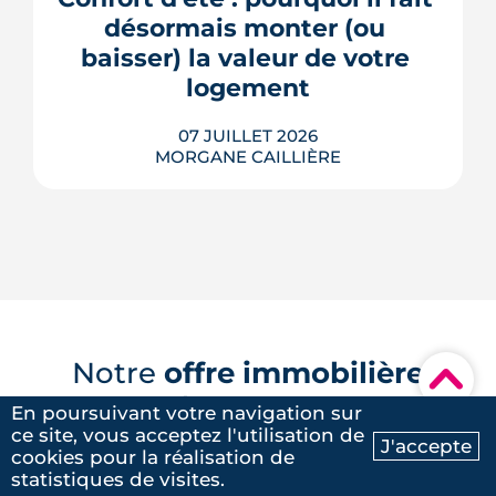
plus en plus décisif à mesure que...
désormais monter (ou 
baisser) la valeur de votre 
LIRE L'ARTICLE
logement
07 JUILLET 2026
MORGANE CAILLIÈRE
Le confort d'été devient un vrai critère
de valeur immobilière. Plus-value
possible, risque de décote, limites du
Notre
offre immobilière
▾
DPE, atout du neuf : ce qu'il faut savoir
à Rennes
avant d'acheter ou de revendre.
En poursuivant votre navigation sur
ce site, vous acceptez l'utilisation de
LIRE L'ARTICLE
J'accepte
cookies pour la réalisation de
Ma recherche
Contactez-nous
Programmes immobiliers en
statistiques de visites.