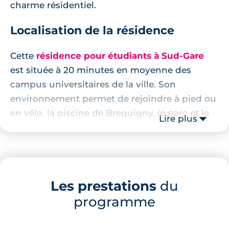
charme résidentiel.
Localisation de la résidence
Cette
résidence pour étudiants à Sud-Gare
est située à 20 minutes en moyenne des
campus universitaires de la ville. Son
environnement permet de rejoindre à pied ou
en vélo, la piscine de Brequigny, le parc et le
Lire plus
complexe sportif attenant en moins de 7
minutes.
Pour le ravitaillement, la résidence est
idéalement située à 12 minutes de marche du
Les prestations
du
plus grand centre commercial de la ville, de sa
programme
galerie et de ses nombreuses grandes
enseignes attenantes.