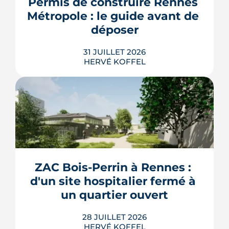
Permis de construire Rennes 
rentrée 2026.
Métropole : le guide avant de 
LIRE L'ARTICLE
déposer
31 JUILLET 2026
HERVÉ KOFFEL
Construire, agrandir ou surélever à
Rennes Métropole ne s'improvise pas :
entre seuils de surface, PLUi des 43
communes et secteurs patrimoniaux, le
bon formulaire se choisit avant le
premier coup de crayon. Ce guide
ZAC Bois-Perrin à Rennes : 
passe en revue les cas où le permis
d'un site hospitalier fermé à 
s'impose, le dépôt en ligne et les délai...
un quartier ouvert
LIRE L'ARTICLE
Les explications de Léa Diot sont
28 JUILLET 2026
très instructives. Merci beaucoup.
HERVÉ KOFFEL