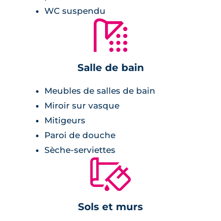
La résidence propose des espaces de co-living
WC suspendu
pour une ambiance conviviale, avec un
🚿
espace détente-salle à manger et un espace
de travail partagé avec bibliothèque. Les
appartements sont équipés d'une cuisine et
Salle de bain
offrent des prestations intérieures
Meubles de salles de bain
confortables. La salle d'eau est aménagée
pour plus de confort, et le chauffage
Miroir sur vasque
individuel est assuré par des radiateurs
Mitigeurs
électriques, tandis que le chauffage de l'eau
Paroi de douche
chaude sanitaire est collectif grâce à une
Sèche-serviettes
pompe à chaleur.
🔨
Sols et murs