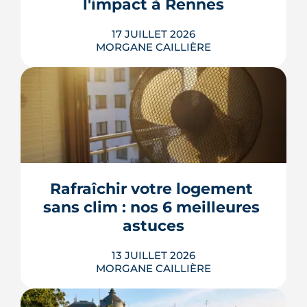
l'impact à Rennes
17 JUILLET 2026
MORGANE CAILLIÈRE
Le 8 juillet 2026, le Sénat a voté cinq
dérogations à l'interdiction de location
des logements classés F et G, dont la
possibilité de louer en signant un
contrat de travaux avant 2030. Le texte
doit encore être adopté par l'Assemblée
Rafraîchir votre logement 
nationale, qui l'examinera à la rentrée. À
sans clim : nos 6 meilleures 
Rennes Mét...
astuces
LIRE L'ARTICLE
13 JUILLET 2026
MORGANE CAILLIÈRE