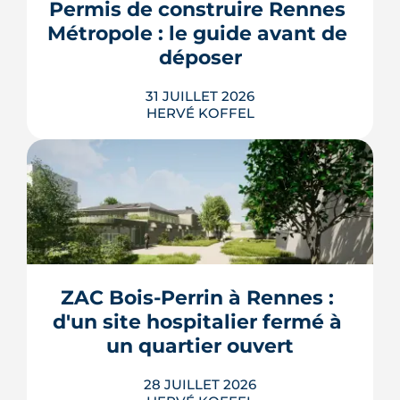
resserrent le budget des acheteurs à la
Permis de construire Rennes 
rentrée 2026.
Métropole : le guide avant de 
LIRE L'ARTICLE
déposer
31 JUILLET 2026
HERVÉ KOFFEL
Construire, agrandir ou surélever à
Rennes Métropole ne s'improvise pas :
entre seuils de surface, PLUi des 43
communes et secteurs patrimoniaux, le
bon formulaire se choisit avant le
premier coup de crayon. Ce guide
ZAC Bois-Perrin à Rennes : 
passe en revue les cas où le permis
d'un site hospitalier fermé à 
s'impose, le dépôt en ligne et les délai...
un quartier ouvert
LIRE L'ARTICLE
28 JUILLET 2026