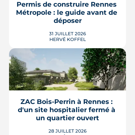
resserrent le budget des acheteurs à la
Permis de construire Rennes 
rentrée 2026.
Métropole : le guide avant de 
LIRE L'ARTICLE
déposer
31 JUILLET 2026
HERVÉ KOFFEL
Construire, agrandir ou surélever à
Rennes Métropole ne s'improvise pas :
entre seuils de surface, PLUi des 43
communes et secteurs patrimoniaux, le
bon formulaire se choisit avant le
premier coup de crayon. Ce guide
ZAC Bois-Perrin à Rennes : 
passe en revue les cas où le permis
d'un site hospitalier fermé à 
s'impose, le dépôt en ligne et les délai...
un quartier ouvert
LIRE L'ARTICLE
28 JUILLET 2026