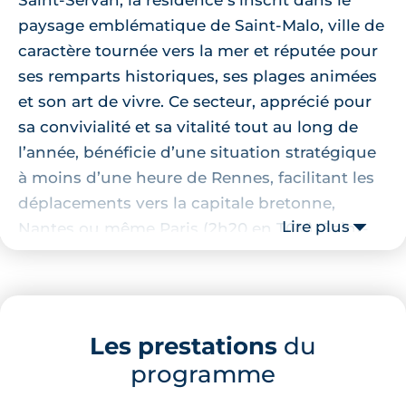
paysage emblématique de Saint-Malo, ville de
caractère tournée vers la mer et réputée pour
ses remparts historiques, ses plages animées
et son art de vivre. Ce secteur, apprécié pour
sa convivialité et sa vitalité tout au long de
l’année, bénéficie d’une situation stratégique
à moins d’une heure de Rennes, facilitant les
déplacements vers la capitale bretonne,
Lire plus
Nantes ou même Paris (2h20 en TGV). Saint-
Malo séduit par son patrimoine préservé, son
dynamisme économique et son attractivité
touristique internationale.
Les prestations
du
Saint-Servan offre un cadre de vie unique,
programme
entre tradition et modernité. Ses rues
commerçantes, son marché bihebdomadaire,