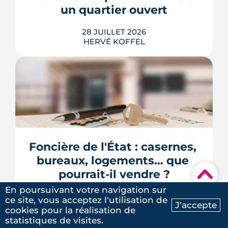
un quartier ouvert
LIRE L'ARTICLE
Les explications de Léa Diot sont
28 JUILLET 2026
très instructives. Merci beaucoup.
HERVÉ KOFFEL
Longtemps clos derrière les murs de
l'hôpital Guillaume-Régnier, le Bois-
Perrin s'ouvre enfin sur la ville. La
crèche en paille lance un chantier qui
redessinera tout un pan du quartier
Foncière de l'État : casernes, 
Jeanne-d'Arc jusqu'en 2030.
bureaux, logements… que 
LIRE L'ARTICLE
▾
pourrait-il vendre ?
En poursuivant votre navigation sur
24 JUILLET 2026
ce site, vous acceptez l'utilisation de
J'accepte
HERVÉ KOFFEL
cookies pour la réalisation de
Ma recherche
Contactez-nous
statistiques de visites.