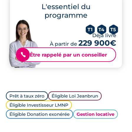
L'essentiel du
programme
T1
T4
T5
Déjà livré
229 900€
À partir de
Être rappelé par un conseiller
📞
Prêt à taux zéro
Éligible Loi Jeanbrun
Éligible Investisseur LMNP
Éligible Donation exonérée
Gestion locative