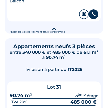
Balcon
🗞
📞
▾
* Exemple type de logement dans ce programme
Appartements neufs 3 pièces
entre
340 000 €
et
485 000 €
de
61.1 m²
à
90.74 m²
livraison à partir du
1T2026
Lot
31
90.74 m²
3
ème
étage
485 000 €
TVA 20%