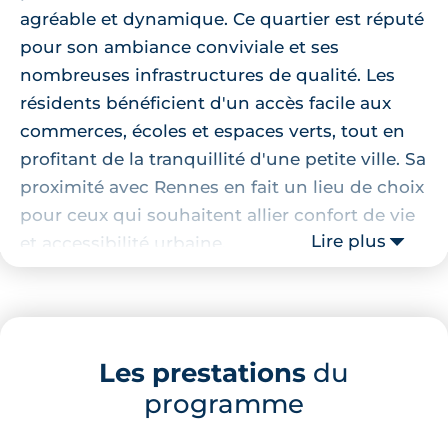
agréable et dynamique. Ce quartier est réputé
pour son ambiance conviviale et ses
nombreuses infrastructures de qualité. Les
résidents bénéficient d'un accès facile aux
commerces, écoles et espaces verts, tout en
profitant de la tranquillité d'une petite ville. Sa
proximité avec Rennes en fait un lieu de choix
pour ceux qui souhaitent allier confort de vie
Lire plus
et accessibilité urbaine.
Localisation de la résidence
La résidence se trouve en plein centre de
Les prestations
du
Pacé, à quelques minutes de marche de
programme
plusieurs établissements scolaires,
notamment le groupe scolaire public du