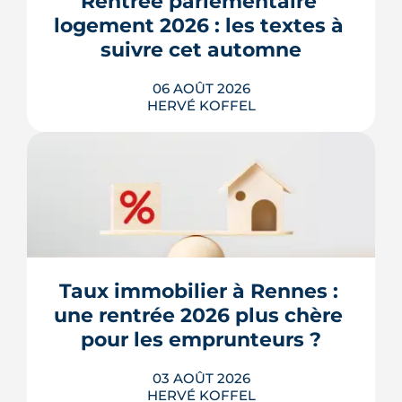
Rentrée parlementaire 
logement 2026 : les textes à 
suivre cet automne
06 AOÛT 2026
HERVÉ KOFFEL
Après un printemps d'annonces,
l'automne 2026 sera l'heure de vérité
pour le logement. Trois dossiers
parlementaires, du projet de loi
Relance au budget 2027, vont dire ce
qui devient vraiment applicable pour
Taux immobilier à Rennes : 
les propriétaires, les bailleurs et les
une rentrée 2026 plus chère 
acheteurs.
pour les emprunteurs ?
LIRE L'ARTICLE
03 AOÛT 2026
HERVÉ KOFFEL