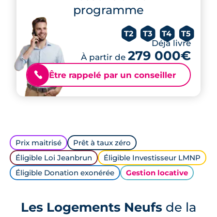
programme
T2
T3
T4
T5
Déjà livré
279 000€
À partir de
Être rappelé par un conseiller
📞
Prix maitrisé
Prêt à taux zéro
Éligible Loi Jeanbrun
Éligible Investisseur LMNP
Éligible Donation exonérée
Gestion locative
Les Logements Neufs
de la