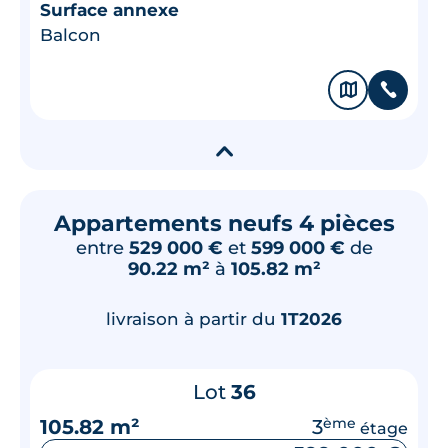
Surface annexe
Balcon
🗞
📞
▾
Appartements neufs 4 pièces
entre
529 000 €
et
599 000 €
de
90.22 m²
à
105.82 m²
livraison à partir du
1T2026
Lot
36
105.82 m²
3
ème
étage