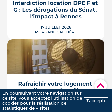
Interdiction location DPE F et 
bien sans payer pour rien.
G : Les dérogations du Sénat, 
LIRE L'ARTICLE
l'impact à Rennes
17 JUILLET 2026
MORGANE CAILLIÈRE
Le 8 juillet 2026, le Sénat a voté cinq
dérogations à l'interdiction de location
des logements classés F et G, dont la
possibilité de louer en signant un
contrat de travaux avant 2030. Le texte
doit encore être adopté par l'Assemblée
Rafraîchir votre logement 
▾
nationale, qui l'examinera à la rentrée. À
sans clim : nos 6 meilleures 
Rennes Mét...
En poursuivant votre navigation sur
astuces
ce site, vous acceptez l'utilisation de
LIRE L'ARTICLE
J'accepte
cookies pour la réalisation de
Ma recherche
Contactez-nous
statistiques de visites.
13 JUILLET 2026