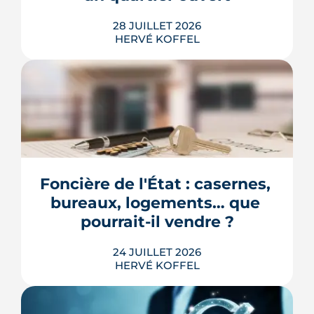
LIRE L'ARTICLE
28 JUILLET 2026
HERVÉ KOFFEL
Longtemps clos derrière les murs de
l'hôpital Guillaume-Régnier, le Bois-
Perrin s'ouvre enfin sur la ville. La
crèche en paille lance un chantier qui
redessinera tout un pan du quartier
Foncière de l'État : casernes, 
Jeanne-d'Arc jusqu'en 2030.
bureaux, logements… que 
LIRE L'ARTICLE
pourrait-il vendre ?
24 JUILLET 2026
HERVÉ KOFFEL