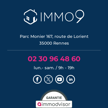
Le confort d'été devient un vrai critère
de valeur immobilière. Plus-value
possible, risque de décote, limites du
DPE, atout du neuf : ce qu'il faut savoir
avant d'acheter ou de revendre.
LIRE L'ARTICLE
Parc Monier 167, route de Lorient
35000 Rennes
02 30 96 48 60
lun.- sam. / 9h - 19h