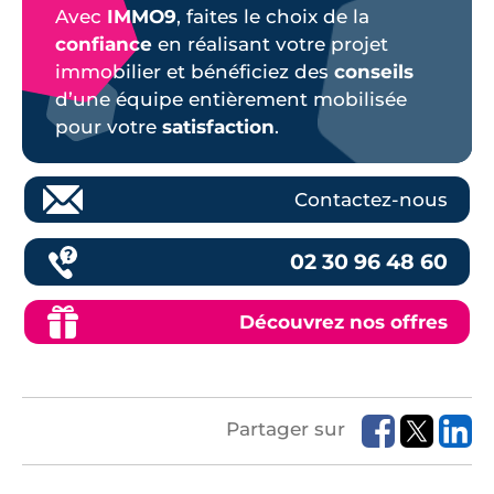
Avec
IMMO9
, faites le choix de la
confiance
en réalisant votre projet
immobilier et bénéficiez des
conseils
d’une équipe entièrement mobilisée
pour votre
satisfaction
.
Contactez-nous
02 30 96 48 60
Découvrez nos offres
Partager sur