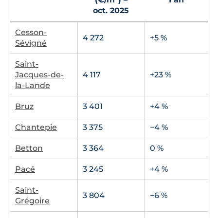
oct. 2025
Cesson-
4 272
+5 %
Sévigné
Saint-
Jacques-de-
4 117
+23 %
la-Lande
Bruz
3 401
+4 %
Chantepie
3 375
−4 %
Betton
3 364
0 %
Pacé
3 245
+4 %
Saint-
3 804
−6 %
Grégoire