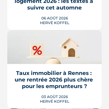
logement 2026 : les textes à 
suivre cet automne
06 AOÛT 2026
HERVÉ KOFFEL
Après un printemps d'annonces,
l'automne 2026 sera l'heure de vérité
pour le logement. Trois dossiers
parlementaires, du projet de loi
Relance au budget 2027, vont dire ce
qui devient vraiment applicable pour
Taux immobilier à Rennes : 
les propriétaires, les bailleurs et les
une rentrée 2026 plus chère 
acheteurs.
pour les emprunteurs ?
LIRE L'ARTICLE
03 AOÛT 2026
HERVÉ KOFFEL