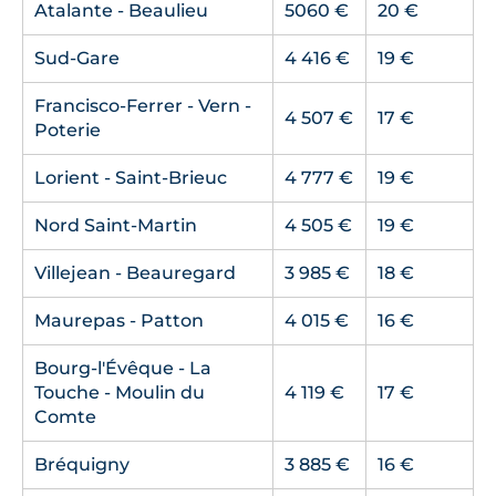
Atalante - Beaulieu
5060 €
20 €
Sud-Gare
4 416 €
19 €
Francisco-Ferrer - Vern -
4 507 €
17 €
Poterie
Lorient - Saint-Brieuc
4 777 €
19 €
Nord Saint-Martin
4 505 €
19 €
Villejean - Beauregard
3 985 €
18 €
Maurepas - Patton
4 015 €
16 €
Bourg-l'Évêque - La
Touche - Moulin du
4 119 €
17 €
Comte
Bréquigny
3 885 €
16 €