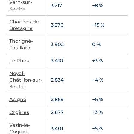
Vern-sur-
3 217
−8 %
Seiche
Chartres-de-
3 276
−15 %
Bretagne
Thorigné-
3 902
0 %
Fouillard
Le Rheu
3 410
+3 %
Noyal-
Châtillon-sur-
2 834
−4 %
Seiche
Acigné
2 869
−6 %
Orgères
2 677
−3 %
Vezin-le-
3 401
−5 %
Coquet