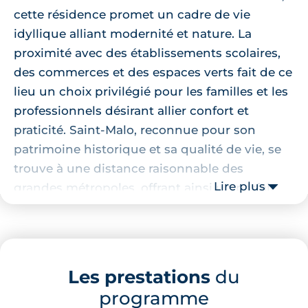
cette résidence promet un cadre de vie
idyllique alliant modernité et nature. La
proximité avec des établissements scolaires,
des commerces et des espaces verts fait de ce
lieu un choix privilégié pour les familles et les
professionnels désirant allier confort et
praticité. Saint-Malo, reconnue pour son
patrimoine historique et sa qualité de vie, se
trouve à une distance raisonnable des
Lire plus
grandes métropoles, offrant ainsi un parfait
équilibre entre vie urbaine et sérénité.
Localisation de la résidence
Les prestations
du
La résidence bénéficie d'une localisation
programme
stratégique à Saint-Malo, permettant un accès