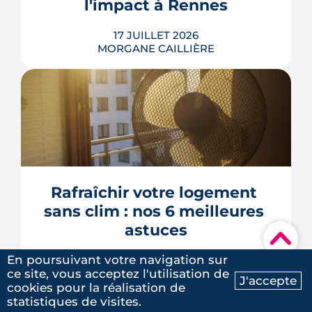
l'impact à Rennes
17 JUILLET 2026
MORGANE CAILLIÈRE
Le 8 juillet 2026, le Sénat a voté cinq
dérogations à l'interdiction de location
des logements classés F et G, dont la
possibilité de louer en signant un
contrat de travaux avant 2030. Le texte
doit encore être adopté par l'Assemblée
Rafraîchir votre logement 
nationale, qui l'examinera à la rentrée. À
sans clim : nos 6 meilleures 
Rennes Mét...
astuces
▾
LIRE L'ARTICLE
En poursuivant votre navigation sur
13 JUILLET 2026
MORGANE CAILLIÈRE
ce site, vous acceptez l'utilisation de
J'accepte
cookies pour la réalisation de
Ma recherche
Contactez-nous
statistiques de visites.