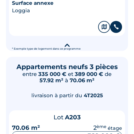
Surface annexe
Loggia
🗞
📞
▾
* Exemple type de logement dans ce programme
Appartements neufs 3 pièces
entre
335 000 €
et
389 000 €
de
57.92 m²
à
70.06 m²
livraison à partir du
4T2025
Lot
A203
70.06 m²
2
ème
étage