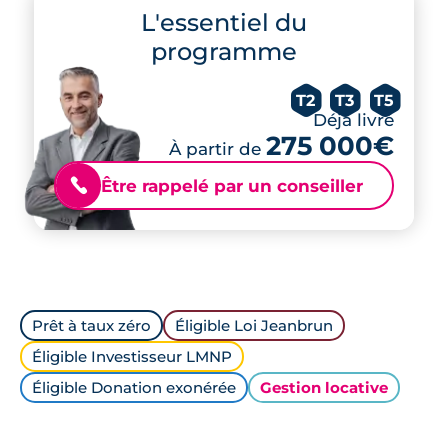
L'essentiel du
programme
T2
T3
T5
Déjà livré
275 000€
À partir de
Être rappelé par un conseiller
📞
Prêt à taux zéro
Éligible Loi Jeanbrun
Éligible Investisseur LMNP
Éligible Donation exonérée
Gestion locative