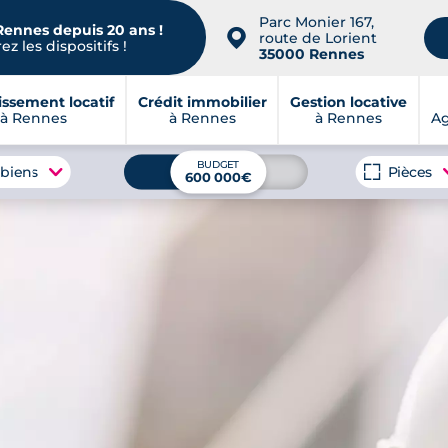
Parc Monier 167,
Rennes depuis 20 ans !
📍
route de Lorient
z les dispositifs !
35000 Rennes
issement locatif
Crédit immobilier
Gestion locative
à Rennes
à Rennes
à Rennes
A
BUDGET
 biens
Pièces
600 000€