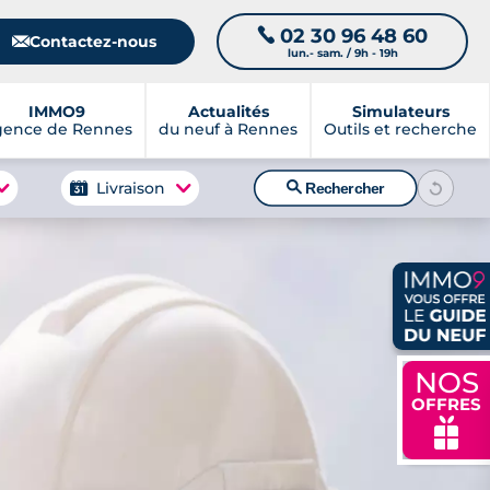
02 30 96 48 60
📞
📧
Contactez-nous
lun.- sam. / 9h - 19h
IMMO9
Actualités
Simulateurs
gence de Rennes
du neuf à Rennes
Outils et recherche
🔍
Livraison
Rechercher
NOS
OFFRES
🎁