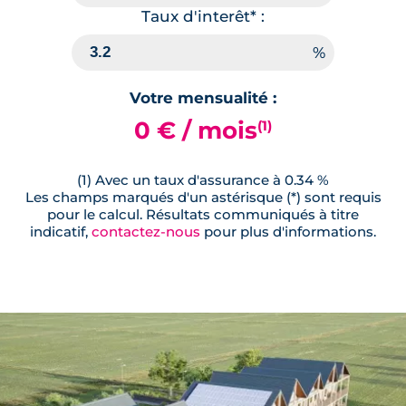
Taux d'interêt* :
Lot
A305
69.06 m²
3
ème
étage
311 000 €
TVA 20%
Votre mensualité :
Surface annexe
Orientation
0 € / mois
(1)
Cellier
Nord-Est
Loggia
(1) Avec un taux d'assurance à 0.34 %
Les champs marqués d'un astérisque (*) sont requis
pour le calcul. Résultats communiqués à titre
🗞
📞
indicatif,
contactez-nous
pour plus d'informations.