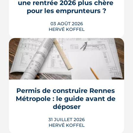
une rentrée 2026 plus chère 
acheteurs.
pour les emprunteurs ?
LIRE L'ARTICLE
03 AOÛT 2026
HERVÉ KOFFEL
Les taux de crédit se sont stabilisés cet
été, mais au-dessus de leur niveau du
printemps. À Rennes, la hausse des prix
et la remontée de la dette française
resserrent le budget des acheteurs à la
Permis de construire Rennes 
rentrée 2026.
Métropole : le guide avant de 
LIRE L'ARTICLE
déposer
31 JUILLET 2026
HERVÉ KOFFEL