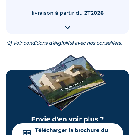
livraison à partir du
2T2026
🗞
📞
▾
Lot
B204
(2) Voir conditions d’éligibilité avec nos conseillers.
63.18 m²
2
ème
étage
304 000 €
TVA 20%
Surface annexe
Orientation
Cellier
Nord
Loggia
🗞
📞
Lot
A303
Envie d'en voir plus ?
64.55 m²
3
ème
étage
Télécharger la brochure du
📖