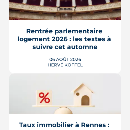
Rentrée parlementaire 
logement 2026 : les textes à 
suivre cet automne
06 AOÛT 2026
HERVÉ KOFFEL
Après un printemps d'annonces,
l'automne 2026 sera l'heure de vérité
pour le logement. Trois dossiers
parlementaires, du projet de loi
Relance au budget 2027, vont dire ce
qui devient vraiment applicable pour
Taux immobilier à Rennes : 
les propriétaires, les bailleurs et les