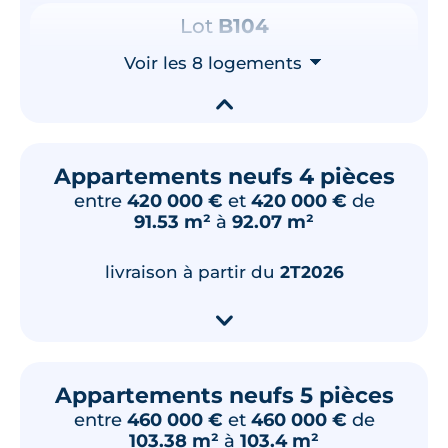
Lot
B104
63.18 m²
1
er
étage
Voir les 8 logements
⮟
288 000 €
TVA 20%
▾
Surface annexe
Orientation
Cellier
Nord
Appartements neufs 4 pièces
Loggia
entre
420 000 €
et
420 000 €
de
91.53 m²
à
92.07 m²
🗞
📞
livraison à partir du
2T2026
Lot
A301
▾
64.45 m²
3
ème
étage
300 000 €
TVA 20%
Appartements neufs 5 pièces
Surface annexe
Orientation
Cellier
Ouest
entre
460 000 €
et
460 000 €
de
103.38 m²
à
103.4 m²
Loggia