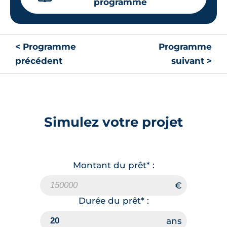
304 000 €
TVA 20%
programme
Surface annexe
Orientation
Cellier
Ouest
< Programme
Loggia
Programme
précédent
suivant >
🗞
📞
Lot
A302
Simulez votre projet
65.35 m²
3
ème
étage
304 000 €
TVA 20%
Surface annexe
Orientation
Montant du prêt* :
Cellier
Ouest
Loggia
Durée du prêt* :
🗞
📞