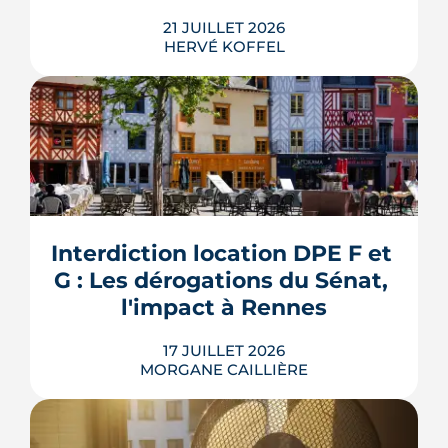
21 JUILLET 2026
HERVÉ KOFFEL
Louer, c'est aussi assurer. Entre
l'obligation légale, les garanties utiles
et les options commerciales, ce guide
aide le bailleur rennais à couvrir son
Interdiction location DPE F et 
bien sans payer pour rien.
G : Les dérogations du Sénat, 
LIRE L'ARTICLE
l'impact à Rennes
17 JUILLET 2026
MORGANE CAILLIÈRE