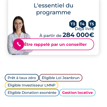
L'essentiel du
programme
T3
T4
T5
Déjà livré
284 000€
À partir de
Être rappelé par un conseiller
📞
Prêt à taux zéro
Éligible Loi Jeanbrun
Éligible Investisseur LMNP
Éligible Donation exonérée
Gestion locative