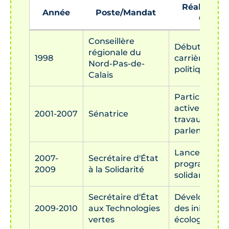
Réalisatio
Année
Poste/Mandat
Clés
Conseillère
Début de sa
régionale du
1998
carrière
Nord-Pas-de-
politique
Calais
Participation
active aux
2001-2007
Sénatrice
travaux
parlementai
Lancement 
2007-
Secrétaire d'État
programmes
2009
à la Solidarité
solidarité
Secrétaire d'État
Développem
2009-2010
aux Technologies
des initiative
vertes
écologiques