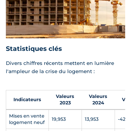
Statistiques clés
Divers chiffres récents mettent en lumière
l'ampleur de la crise du logement :
Valeurs
Valeurs
Indicateurs
Var
2023
2024
Mises en vente
19,953
13,953
-42,4
logement neuf