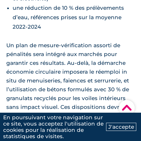
une réduction de 10 % des prélèvements
d’eau, références prises sur la moyenne
2022-2024
Un plan de mesure-vérification assorti de
pénalités sera intégré aux marchés pour
garantir ces résultats. Au-delà, la démarche
économie circulaire imposera le réemploi in
situ de menuiseries, faïences et serrurerie, et
l’utilisation de bétons formulés avec 30 % de
granulats recyclés pour les voiles intérieurs
▾
sans impact visuel. Ces dispositions devraient
limiter de 460 t l’empreinte carbone du
En poursuivant votre navigation sur
ce site, vous acceptez l'utilisation de
chantier par rapport à une
rénovation
J'accepte
cookies pour la réalisation de
Ma recherche
Contactez-nous
énergétique
conventionnelle, selon
statistiques de visites.