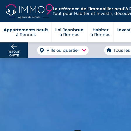
La référence de l’immobilier neuf à 
Tout pour Habiter et Investir, découvre
Agence de Rennes
Appartements neufs
Loi Jeanbrun
Habiter
Invest
à Rennes
à Rennes
à Rennes
Ville ou quartier
Tous les
RETOUR
CARTE