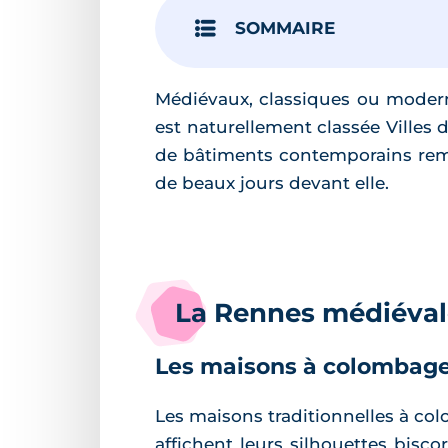
SOMMAIRE
Médiévaux, classiques ou modern
est naturellement classée Villes d
de bâtiments contemporains remar
de beaux jours devant elle.
La Rennes médiéval
Les maisons à colombage
Les maisons traditionnelles à co
affichent leurs silhouettes bisco