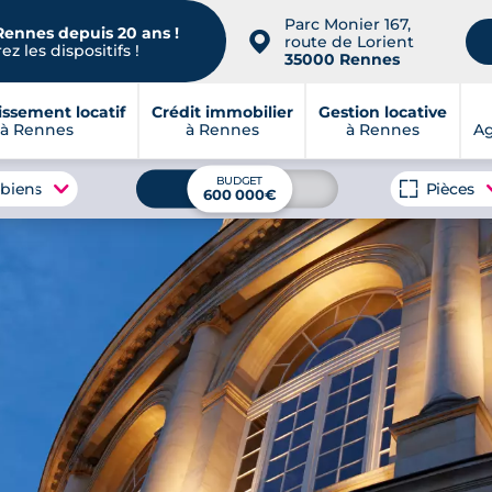
Parc Monier 167,
Rennes depuis 20 ans !
📍
route de Lorient
z les dispositifs !
35000 Rennes
issement locatif
Crédit immobilier
Gestion locative
à Rennes
à Rennes
à Rennes
A
BUDGET
 biens
Pièces
600 000€