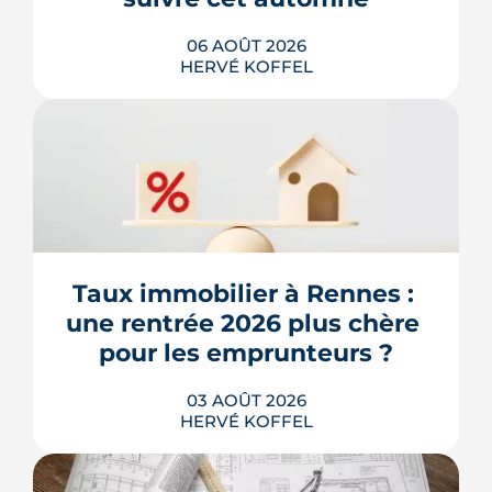
06 AOÛT 2026
HERVÉ KOFFEL
Après un printemps d'annonces,
l'automne 2026 sera l'heure de vérité
pour le logement. Trois dossiers
parlementaires, du projet de loi
Relance au budget 2027, vont dire ce
qui devient vraiment applicable pour
Taux immobilier à Rennes : 
les propriétaires, les bailleurs et les
une rentrée 2026 plus chère 
acheteurs.
pour les emprunteurs ?
LIRE L'ARTICLE
03 AOÛT 2026
HERVÉ KOFFEL