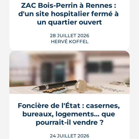
premier coup de crayon. Ce guide
ZAC Bois-Perrin à Rennes : 
passe en revue les cas où le permis
d'un site hospitalier fermé à 
s'impose, le dépôt en ligne et les délai...
un quartier ouvert
LIRE L'ARTICLE
28 JUILLET 2026
HERVÉ KOFFEL
Longtemps clos derrière les murs de
l'hôpital Guillaume-Régnier, le Bois-
Perrin s'ouvre enfin sur la ville. La
crèche en paille lance un chantier qui
redessinera tout un pan du quartier
Foncière de l'État : casernes, 
Jeanne-d'Arc jusqu'en 2030.
bureaux, logements… que 
LIRE L'ARTICLE
pourrait-il vendre ?
24 JUILLET 2026