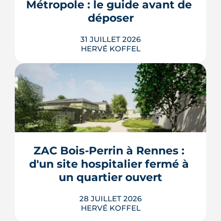
Métropole : le guide avant de 
LIRE L'ARTICLE
déposer
31 JUILLET 2026
HERVÉ KOFFEL
Construire, agrandir ou surélever à
Rennes Métropole ne s'improvise pas :
entre seuils de surface, PLUi des 43
communes et secteurs patrimoniaux, le
bon formulaire se choisit avant le
premier coup de crayon. Ce guide
ZAC Bois-Perrin à Rennes : 
passe en revue les cas où le permis
d'un site hospitalier fermé à 
s'impose, le dépôt en ligne et les délai...
un quartier ouvert
LIRE L'ARTICLE
28 JUILLET 2026
HERVÉ KOFFEL