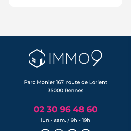
À Rennes, l'été 2026 s'ouvre sur des prix
qui repartent à la hausse, portés par
une demande qui revient et une offre
qui reste rare. Mais la reprise ne profite
pas à tout le monde de la même façon :
elle récompense l'emplacement, la
desserte par le métro et la performance
énergétique, et...
LIRE L'ARTICLE
Parc Monier 167, route de Lorient
35000 Rennes
02 30 96 48 60
lun.- sam. / 9h - 19h