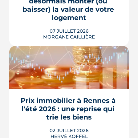
désormais monter (ou 
baisser) la valeur de votre 
LIRE L'ARTICLE
logement
07 JUILLET 2026
MORGANE CAILLIÈRE
Le confort d'été devient un vrai critère
de valeur immobilière. Plus-value
possible, risque de décote, limites du
Prix immobilier à Rennes à 
DPE, atout du neuf : ce qu'il faut savoir
avant d'acheter ou de revendre.
l'été 2026 : une reprise qui 
LIRE L'ARTICLE
trie les biens
02 JUILLET 2026
HERVÉ KOFFEL