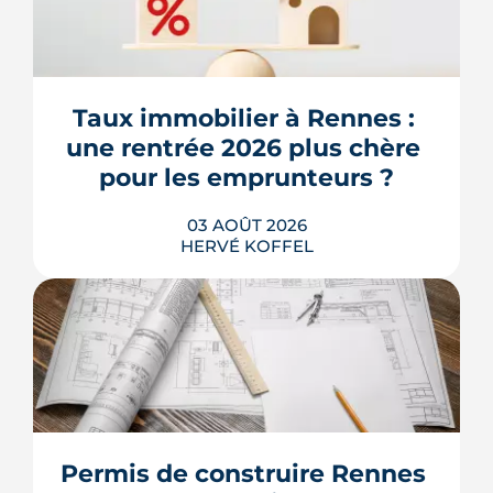
Taux immobilier à Rennes : 
une rentrée 2026 plus chère 
pour les emprunteurs ?
03 AOÛT 2026
HERVÉ KOFFEL
Les taux de crédit se sont stabilisés cet
été, mais au-dessus de leur niveau du
printemps. À Rennes, la hausse des prix
et la remontée de la dette française
resserrent le budget des acheteurs à la
Permis de construire Rennes 
rentrée 2026.