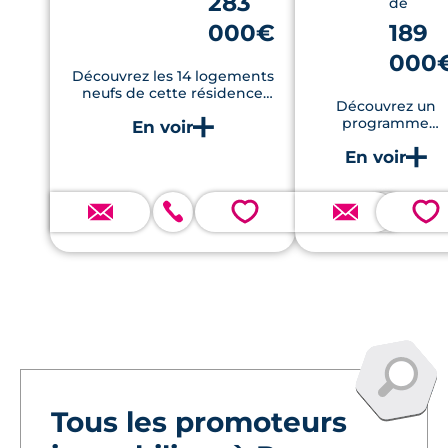
283
de
000€
189
000
Découvrez les 14 logements
neufs de cette résidence
Découvrez un
atypique, en plein centre de
programme
Rennes. Charme et cachet
immobilier allian
sont au rendez-vous !
modernité et confo
situé à seulemen
quelques minutes 
commodités
💗
💗
essentielles et offr
des prestations d
haute qualité.
Tous les promoteurs