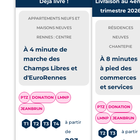
Déjà livré !
Livraison au 4è
trimestre 202
APPARTEMENTS NEUFS ET
MAISONS NEUVES
RÉSIDENCES
RENNES : CENTRE
NEUVES
CHANTEPIE
À 4 minute de
marche des
À 8 minutes
Champs Libres et
à pied des
d'EuroRennes
commerces
et services
PTZ
DONATION
LMNP
PTZ
DONATION
JEANBRUN
LMNP
JEANBRUN
à partir
T1
T2
T3
T4
de
à partir
T2
T3