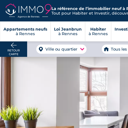
La référence de l’immobilier neuf à 
Tout pour Habiter et Investir, découvre
Agence de Rennes
Appartements neufs
Loi Jeanbrun
Habiter
Invest
à Rennes
à Rennes
à Rennes
Ville ou quartier
Tous les
RETOUR
CARTE