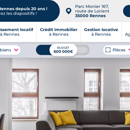
Parc Monier 167,
Rennes depuis 20 ans !
📍
route de Lorient
z les dispositifs !
35000 Rennes
issement locatif
Crédit immobilier
Gestion locative
à Rennes
à Rennes
à Rennes
A
BUDGET
 biens
Pièces
600 000€