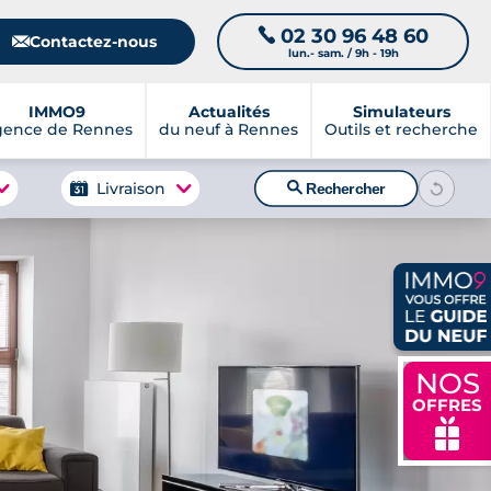
02 30 96 48 60
📞
📧
Contactez-nous
lun.- sam. / 9h - 19h
IMMO9
Actualités
Simulateurs
gence de Rennes
du neuf à Rennes
Outils et recherche
🔍
Livraison
Rechercher
NOS
OFFRES
🎁