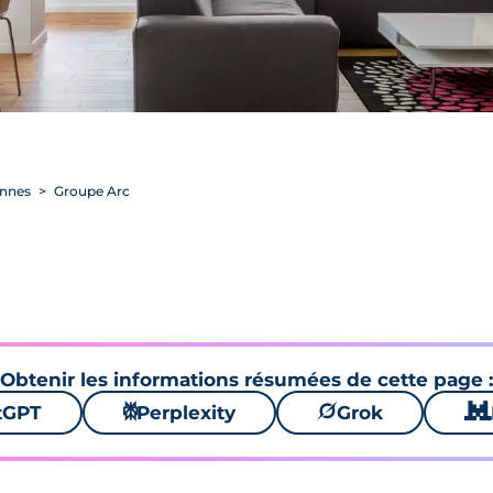
ennes
Groupe Arc
Obtenir les informations résumées de cette page :
tGPT
⚙
Perplexity
🪐
Grok
🐱