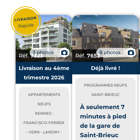
3 photos
📷
8 photos
📷
Réf.
7323
Réf.
7652
Livraison au 4ème
Déjà livré !
trimestre 2026
PROGRAMMES NEUFS
APPARTEMENTS
SAINT-BRIEUC
NEUFS
À seulement 7
RENNES :
minutes à pied
FRANCISCO-FERRER
de la gare de
- VERN - LANDRY -
Saint-Brieuc