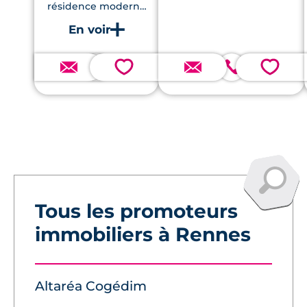
résidence moderne
répondant aux
normes RE2020,
dotée de prestations
de standing, incluant
parking et espaces
💗
💗
verts paysagers, à
quelques pas des
services essentiels.
Tous les promoteurs
immobiliers à Rennes
Altaréa Cogédim