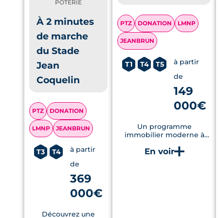
POTERIE
À 2 minutes
PTZ
DONATION
LMNP
de marche
JEANBRUN
du Stade
à partir
Jean
T1
T4
T5
de
Coquelin
149
000€
PTZ
DONATION
Un programme
LMNP
JEANBRUN
immobilier moderne à
Saint-Brieuc, offrant des
à partir
logements RE2020 avec
T3
T4
jardins privatifs et
de
terrasses, à proximité
369
immédiate des
commodités et des
000€
transports.
Découvrez une