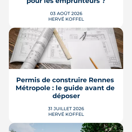
pour les emprunteurs ?
03 AOÛT 2026
HERVÉ KOFFEL
Les taux de crédit se sont stabilisés cet
été, mais au-dessus de leur niveau du
printemps. À Rennes, la hausse des prix
et la remontée de la dette française
resserrent le budget des acheteurs à la
Permis de construire Rennes 
rentrée 2026.
Métropole : le guide avant de 
LIRE L'ARTICLE
déposer
31 JUILLET 2026
HERVÉ KOFFEL