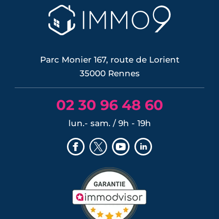
pas à tout le monde de la même façon :
elle récompense l'emplacement, la
desserte par le métro et la performance
énergétique, et...
LIRE L'ARTICLE
Parc Monier 167, route de Lorient
35000 Rennes
02 30 96 48 60
lun.- sam. / 9h - 19h