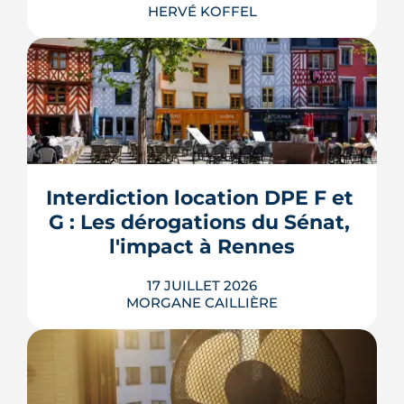
HERVÉ KOFFEL
Louer, c'est aussi assurer. Entre
l'obligation légale, les garanties utiles
et les options commerciales, ce guide
aide le bailleur rennais à couvrir son
Interdiction location DPE F et 
bien sans payer pour rien.
G : Les dérogations du Sénat, 
LIRE L'ARTICLE
l'impact à Rennes
17 JUILLET 2026
MORGANE CAILLIÈRE
Le 8 juillet 2026, le Sénat a voté cinq