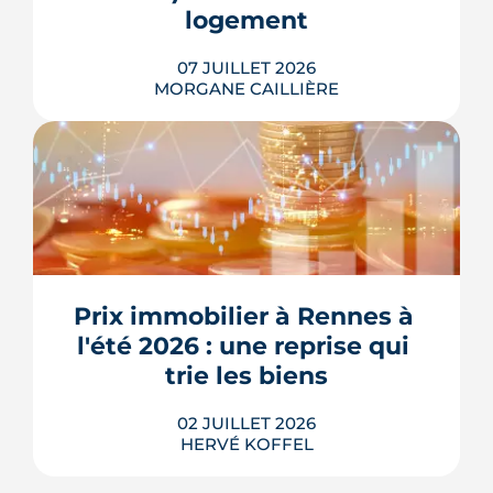
logement
07 JUILLET 2026
MORGANE CAILLIÈRE
Le confort d'été devient un vrai critère
de valeur immobilière. Plus-value
possible, risque de décote, limites du
Prix immobilier à Rennes à 
DPE, atout du neuf : ce qu'il faut savoir
avant d'acheter ou de revendre.
l'été 2026 : une reprise qui 
LIRE L'ARTICLE
trie les biens
02 JUILLET 2026
HERVÉ KOFFEL