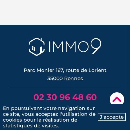
À Rennes, l'été 2026 s'ouvre sur des prix
qui repartent à la hausse, portés par
une demande qui revient et une offre
qui reste rare. Mais la reprise ne profite
pas à tout le monde de la même façon :
elle récompense l'emplacement, la
desserte par le métro et la performance
énergétique, et...
LIRE L'ARTICLE
Parc Monier 167, route de Lorient
35000 Rennes
02 30 96 48 60
▾
lun.- sam. / 9h - 19h
En poursuivant votre navigation sur
ce site, vous acceptez l'utilisation de
J'accepte
cookies pour la réalisation de
Ma recherche
Contactez-nous
statistiques de visites.