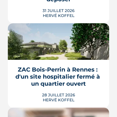
31 JUILLET 2026
HERVÉ KOFFEL
Construire, agrandir ou surélever à
Rennes Métropole ne s'improvise pas :
entre seuils de surface, PLUi des 43
communes et secteurs patrimoniaux, le
bon formulaire se choisit avant le
premier coup de crayon. Ce guide
ZAC Bois-Perrin à Rennes : 
passe en revue les cas où le permis
d'un site hospitalier fermé à 
s'impose, le dépôt en ligne et les délai...
un quartier ouvert
LIRE L'ARTICLE
28 JUILLET 2026
HERVÉ KOFFEL