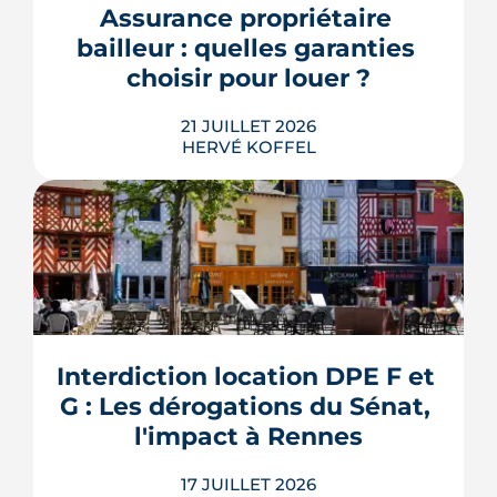
bureaux et logements de fonction
Assurance propriétaire 
pourraient à terme changer de mains,
bailleur : quelles garanties 
sans que la liste ni le calendrier s...
choisir pour louer ?
LIRE L'ARTICLE
21 JUILLET 2026
HERVÉ KOFFEL
Louer, c'est aussi assurer. Entre
l'obligation légale, les garanties utiles
et les options commerciales, ce guide
aide le bailleur rennais à couvrir son
Interdiction location DPE F et 
bien sans payer pour rien.
G : Les dérogations du Sénat, 
LIRE L'ARTICLE
l'impact à Rennes
17 JUILLET 2026