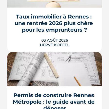
Taux immobilier à Rennes : 
une rentrée 2026 plus chère 
pour les emprunteurs ?
03 AOÛT 2026
HERVÉ KOFFEL
Les taux de crédit se sont stabilisés cet
été, mais au-dessus de leur niveau du
printemps. À Rennes, la hausse des prix
et la remontée de la dette française
resserrent le budget des acheteurs à la
Permis de construire Rennes 
rentrée 2026.
Métropole : le guide avant de 
LIRE L'ARTICLE
déposer