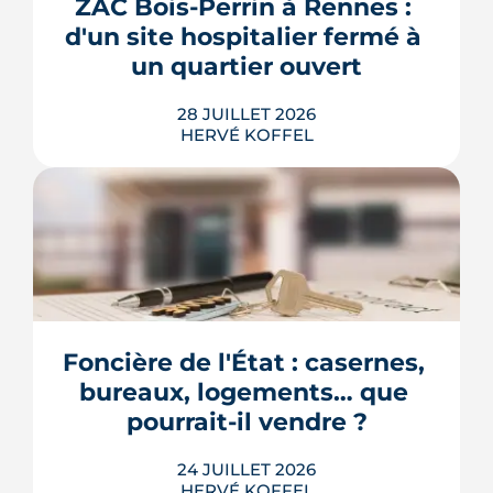
premier coup de crayon. Ce guide
ZAC Bois-Perrin à Rennes : 
passe en revue les cas où le permis
d'un site hospitalier fermé à 
s'impose, le dépôt en ligne et les délai...
un quartier ouvert
LIRE L'ARTICLE
28 JUILLET 2026
HERVÉ KOFFEL
Longtemps clos derrière les murs de
l'hôpital Guillaume-Régnier, le Bois-
Perrin s'ouvre enfin sur la ville. La
crèche en paille lance un chantier qui
redessinera tout un pan du quartier
Foncière de l'État : casernes, 
Jeanne-d'Arc jusqu'en 2030.
bureaux, logements… que 
LIRE L'ARTICLE
pourrait-il vendre ?
24 JUILLET 2026
HERVÉ KOFFEL