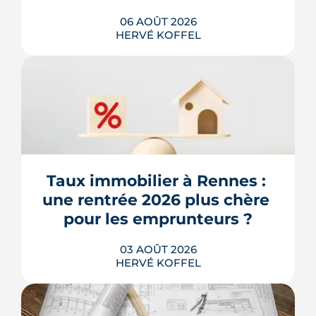
06 AOÛT 2026
HERVÉ KOFFEL
Après un printemps d'annonces,
l'automne 2026 sera l'heure de vérité
pour le logement. Trois dossiers
parlementaires, du projet de loi
Relance au budget 2027, vont dire ce
qui devient vraiment applicable pour
Taux immobilier à Rennes : 
les propriétaires, les bailleurs et les
une rentrée 2026 plus chère 
acheteurs.
pour les emprunteurs ?
LIRE L'ARTICLE
03 AOÛT 2026
HERVÉ KOFFEL