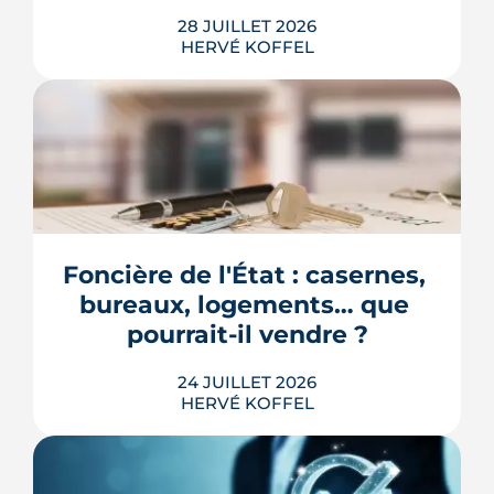
28 JUILLET 2026
HERVÉ KOFFEL
Longtemps clos derrière les murs de
l'hôpital Guillaume-Régnier, le Bois-
Perrin s'ouvre enfin sur la ville. La
crèche en paille lance un chantier qui
redessinera tout un pan du quartier
Foncière de l'État : casernes, 
Jeanne-d'Arc jusqu'en 2030.
bureaux, logements… que 
LIRE L'ARTICLE
pourrait-il vendre ?
24 JUILLET 2026
HERVÉ KOFFEL