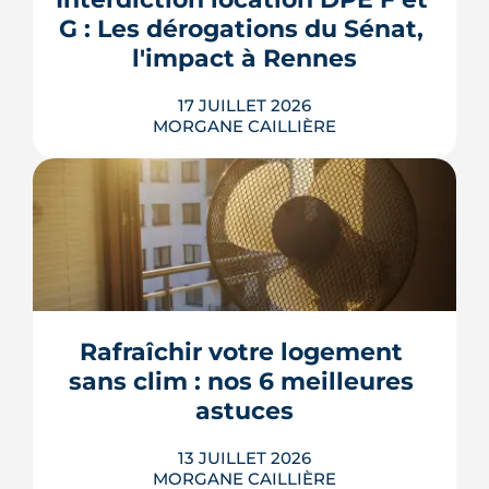
bien sans payer pour rien.
G : Les dérogations du Sénat, 
LIRE L'ARTICLE
l'impact à Rennes
17 JUILLET 2026
MORGANE CAILLIÈRE
Le 8 juillet 2026, le Sénat a voté cinq
dérogations à l'interdiction de location
des logements classés F et G, dont la
possibilité de louer en signant un
contrat de travaux avant 2030. Le texte
doit encore être adopté par l'Assemblée
Rafraîchir votre logement 
nationale, qui l'examinera à la rentrée. À
sans clim : nos 6 meilleures 
Rennes Mét...
astuces
LIRE L'ARTICLE
13 JUILLET 2026
MORGANE CAILLIÈRE