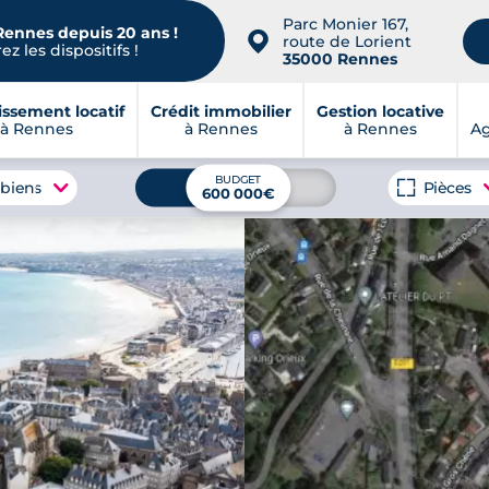
Parc Monier 167,
Rennes depuis 20 ans !
📍
route de Lorient
z les dispositifs !
35000 Rennes
issement locatif
Crédit immobilier
Gestion locative
à Rennes
à Rennes
à Rennes
A
BUDGET
 biens
Pièces
600 000€