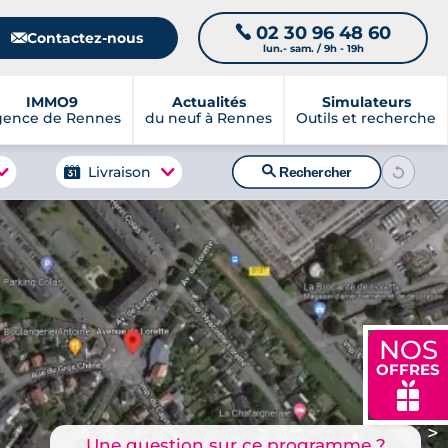
02 30 96 48 60
📞
📧
Contactez-nous
lun.- sam. / 9h - 19h
IMMO9
Actualités
Simulateurs
gence de Rennes
du neuf à Rennes
Outils et recherche
🔍
Livraison
Rechercher
NOS
OFFRES
🎁
>
Une question sur ce programme ?