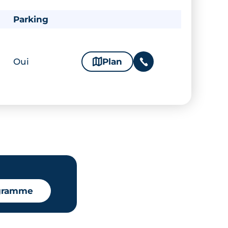
Parking
Oui
🗞
Plan
📞
ogramme