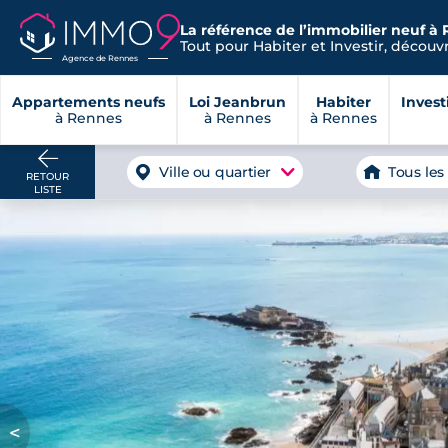
La référence de l’immobilier neuf à 
Tout pour Habiter et Investir, découvre
Agence de Rennes
Appartements neufs
Loi Jeanbrun
Habiter
Invest
à Rennes
à Rennes
à Rennes
Ville ou quartier
Tous les
RETOUR
LISTE
<