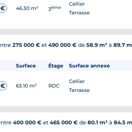
Cellier
ème
 €
46.30 m²
3
Terrasse
ntre
275 000 €
et
490 000 €
de
58.9 m²
à
89.7 m
Surface
Étage
Surface annexe
Cellier
 €
63.10 m²
RDC
Terrasse
entre
400 000 €
et
465 000 €
de
80.1 m²
à
84.5 m