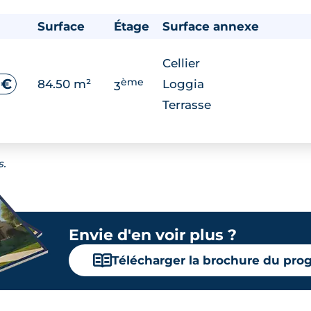
Surface
Étage
Surface annexe
Cellier
ème
 €
84.50 m²
Loggia
3
Terrasse
s.
Envie d'en voir plus ?
📖
Télécharger la brochure du pr