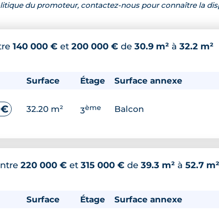
 politique du promoteur, contactez-nous pour connaître la dis
tre
140 000 €
et
200 000 €
de
30.9 m²
à
32.2 m²
Surface
Étage
Surface annexe
ème
 €
32.20 m²
Balcon
3
ntre
220 000 €
et
315 000 €
de
39.3 m²
à
52.7 m
Surface
Étage
Surface annexe