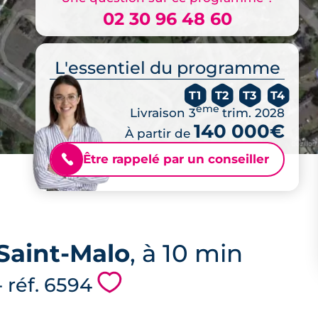
02 30 96 48 60
L'essentiel du programme
T1
T2
T3
T4
ème
Livraison 3
trim. 2028
140 000€
À partir de
Être rappelé par un conseiller
📞
Saint-Malo
, à 10 min
💗
- réf. 6594