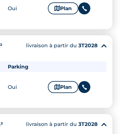
Oui
🗞
Plan
📞
livraison à partir du
3T2028
²
▾
Parking
Oui
🗞
Plan
📞
livraison à partir du
3T2028
²
▾