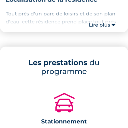
Tout près d'un parc de loisirs et de son plan
d'eau, cette résidence prend place tout près
Lire plus
d'un écrin de verdure de 10 hectares de
superficie. Le centre de Rennes est à
seulement 9 km et le centre de Chartres-de-
Bretagne à seulement 15 minutes à pied.
Les prestations
du
Description de la résidence
programme
La résidence se compose de deux îlots de 2 et
de 3 étages et elle regroupe 35 appartements
🚗
neufs contemporains de 2 à 4 pièces.
L'architecture de la structure est épurée et est
valorisée par différents matériaux : enduit
Stationnement
blanc ou bardage à claire-voie.