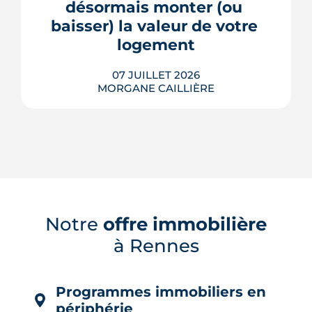
plus en plus décisif à mesure que...
désormais monter (ou 
baisser) la valeur de votre 
LIRE L'ARTICLE
logement
07 JUILLET 2026
MORGANE CAILLIÈRE
Le confort d'été devient un vrai critère
de valeur immobilière. Plus-value
possible, risque de décote, limites du
Notre
offre immobilière
DPE, atout du neuf : ce qu'il faut savoir
à Rennes
avant d'acheter ou de revendre.
LIRE L'ARTICLE
Programmes immobiliers en
périphérie