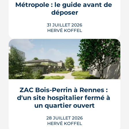
rentrée 2026.
Métropole : le guide avant de 
LIRE L'ARTICLE
déposer
31 JUILLET 2026
HERVÉ KOFFEL
Construire, agrandir ou surélever à
Rennes Métropole ne s'improvise pas :
entre seuils de surface, PLUi des 43
communes et secteurs patrimoniaux, le
bon formulaire se choisit avant le
premier coup de crayon. Ce guide
ZAC Bois-Perrin à Rennes : 
passe en revue les cas où le permis
d'un site hospitalier fermé à 
s'impose, le dépôt en ligne et les délai...
un quartier ouvert
LIRE L'ARTICLE
Les explications de Léa Diot sont
28 JUILLET 2026
très instructives. Merci beaucoup.
HERVÉ KOFFEL